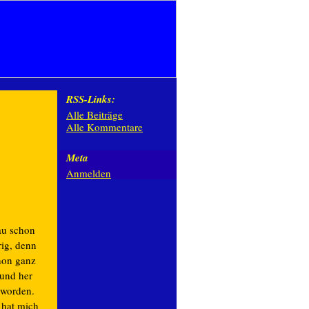
RSS-Links:
Alle Beiträge
Alle Kommentare
Meta
Anmelden
au schon
rig, denn
hon ganz
 und her
 worden.
 hat mich