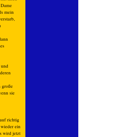
e Dame
ls mein
erstarb,
u
dann
les
m und
nderen
n große
wenn sie
auf richtig
 wieder ein
 wird jetzt