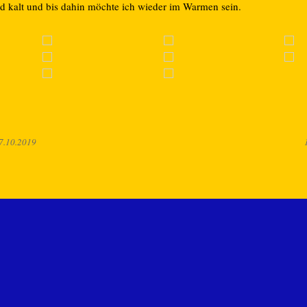
ld kalt und bis dahin möchte ich wieder im Warmen sein.
7.10.2019