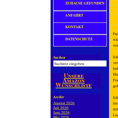
ZUHAUSE GEFUNDEN
ANFAHRT
KONTAKT
Fa
DATENSCHUTZ
wi
ve
Ic
Suchen
ve
hab
Unsere
Hu
Amazon
Fo
Wunschliste
ge
Archiv
Ic
August 2026
fre
Juli 2026
ne
Juni 2026
Lac
Mai 2026