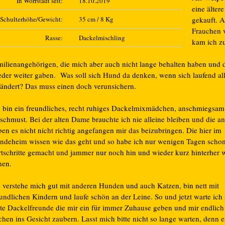
In Wörrstadt seit:
18.10.2019
eine älter
Schulterhöhe/Gewicht:
35 cm / 8 Kg
gekauft. A
Frauchen v
Rasse:
Dackelmischling
kam ich z
milienangehörigen, die mich aber auch nicht lange behalten haben und 
eder weiter gaben. Was soll sich Hund da denken, wenn sich laufend al
rändert? Das muss einen doch verunsichern.
h bin ein freundliches, recht ruhiges Dackelmixmädchen, anschmiegsa
rschmust. Bei der alten Dame brauchte ich nie alleine bleiben und die a
en es nicht nicht richtig angefangen mir das beizubringen. Die hier im
ndeheim wissen wie das geht und so habe ich nur wenigen Tagen scho
rtschritte gemacht und jammer nur noch hin und wieder kurz hinterher 
hen.
h verstehe mich gut mit anderen Hunden und auch Katzen, bin nett mit
undlichen Kindern und laufe schön an der Leine. So und jetzt warte ich 
tte Dackelfreunde die mir ein für immer Zuhause geben und mir endlich
hen ins Gesicht zaubern. Lasst mich bitte nicht so lange warten, denn es