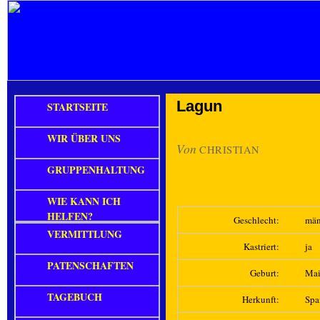
Lagun
STARTSEITE
WIR ÜBER UNS
Von
CHRISTIAN
GRUPPENHALTUNG
WIE KANN ICH
HELFEN?
Geschlecht:
män
VERMITTLUNG
Kastriert:
ja
PATENSCHAFTEN
Geburt:
Mai
TAGEBUCH
Herkunft:
Spa