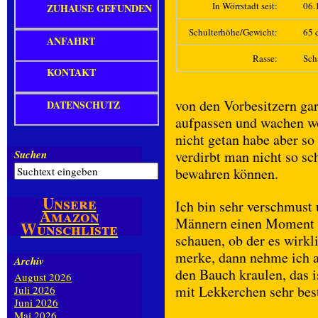
In Wörrstadt seit:
06.
ZUHAUSE GEFUNDEN
Schulterhöhe/Gewicht:
65 c
ANFAHRT
Rasse:
Sch
KONTAKT
von den Vorbesitzern gar
DATENSCHUTZ
aufpassen und wachen wo
nicht getan habe aber s
Suchen
verdirbt man nicht so sc
bewahren können.
Unsere
Ich bin sehr verschmust
Amazon
Männern einen Moment l
Wunschliste
schauen, ob der es wirkl
merke, dann nehme ich a
Archiv
den Bauch kraulen, das i
August 2026
mit Lekkerchen sehr bes
Juli 2026
Juni 2026
Mai 2026