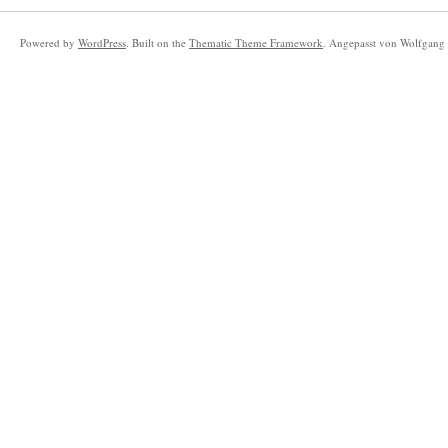
Powered by
WordPress
. Built on the
Thematic Theme Framework
. Angepasst von Wolfgang 