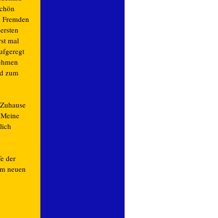
schön
i Fremden
 ersten
st mal
ufgeregt
nehmen
nd zum
 Zuhause
 Meine
lich
fe der
em neuen