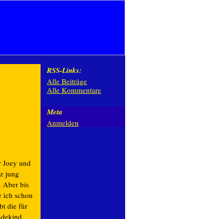
RSS-Links:
Alle Beiträge
Alle Kommentare
Meta
Anmelden
r Joey und
z jung
. Aber bis
e ich schon
bt die für
ndekind