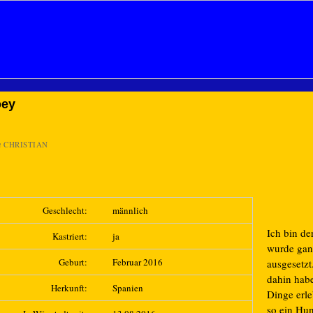
oey
n
CHRISTIAN
Geschlecht:
männlich
Ich bin de
Kastriert:
ja
wurde gan
Geburt:
Februar 2016
ausgesetzt
dahin hab
Herkunft:
Spanien
Dinge erle
so ein Hu