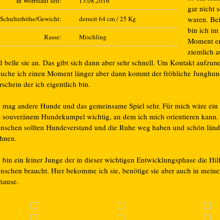
In Wörrstadt seit:
13.08.2016
gar nicht 
Schulterhöhe/Gewicht:
derzeit 64 cm / 25 Kg
waren. Be
bin ich im
Rasse:
Mischling
Moment er
ziemlich a
d belle sie an. Das gibt sich dann aber sehr schnell. Um Kontakt aufzu
auche ich einen Moment länger aber dann kommt der fröhliche Junghu
schein der ich eigentlich bin.
h mag andere Hunde und das gemeinsame Spiel sehr. Für mich wäre ein
t souveränem Hundekumpel wichtig, an dem ich mich orientieren kann.
nschen sollten Hundeverstand und die Ruhe weg haben und schön länd
hnen.
 bin ein feiner Junge der in dieser wichtigen Entwicklungsphase die Hil
nschen braucht. Hier bekomme ich sie, benötige sie aber auch in mein
hause.