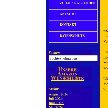
ZUHAUSE GEFUNDEN
ANFAHRT
KONTAKT
un
DATENSCHUTZ
br
Vor
Ic
Suchen
mi
Me
Unsere
wo
Amazon
Wunschliste
Ich
Me
Archiv
Zu
August 2026
Juli 2026
Juni 2026
Mai 2026