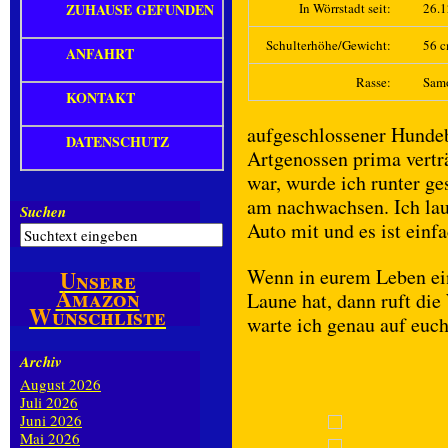
ZUHAUSE GEFUNDEN
In Wörrstadt seit:
26.
Schulterhöhe/Gewicht:
56 c
ANFAHRT
Rasse:
Sam
KONTAKT
aufgeschlossener Hundeb
DATENSCHUTZ
Artgenossen prima verträg
war, wurde ich runter ge
am nachwachsen. Ich lauf
Suchen
Auto mit und es ist einf
Wenn in eurem Leben ein
Unsere
Amazon
Laune hat, dann ruft die
Wunschliste
warte ich genau auf euch
Archiv
August 2026
Juli 2026
Juni 2026
Mai 2026