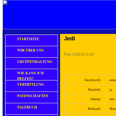
Jedi
STARTSEITE
WIR ÜBER UNS
Von
CHRISTIAN
GRUPPENHALTUNG
WIE KANN ICH
HELFEN?
Geschlecht:
män
VERMITTLUNG
Kastriert:
ja
PATENSCHAFTEN
Geburt:
Juli
TAGEBUCH
Herkunft:
Sha