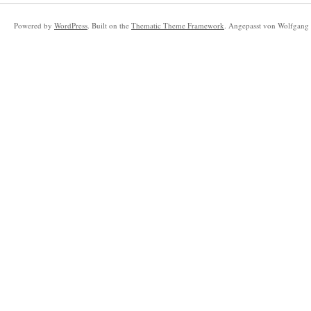
Powered by
WordPress
. Built on the
Thematic Theme Framework
. Angepasst von Wolfgang 