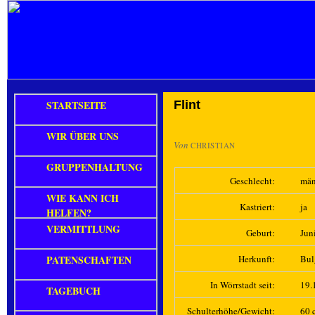
STARTSEITE
Flint
WIR ÜBER UNS
Von
CHRISTIAN
GRUPPENHALTUNG
Geschlecht:
män
WIE KANN ICH
Kastriert:
ja
HELFEN?
VERMITTLUNG
Geburt:
Jun
PATENSCHAFTEN
Herkunft:
Bul
In Wörrstadt seit:
19.
TAGEBUCH
Schulterhöhe/Gewicht:
60 