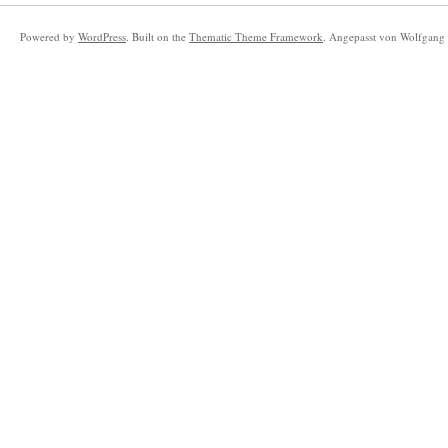
Powered by
WordPress
. Built on the
Thematic Theme Framework
. Angepasst von Wolfgang 