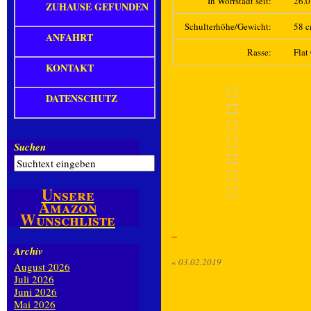
In Wörrstadt seit:
26.
ZUHAUSE GEFUNDEN
Schulterhöhe/Gewicht:
58 c
ANFAHRT
Rasse:
Flat
KONTAKT
DATENSCHUTZ
Suchen
Unsere
Amazon
Wunschliste
Archiv
«
03.02.2019
August 2026
Juli 2026
Juni 2026
Mai 2026