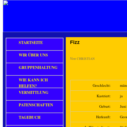
STARTSEITE
Fizz
WIR ÜBER UNS
Von
CHRISTIAN
GRUPPENHALTUNG
WIE KANN ICH
HELFEN?
Geschlecht:
män
VERMITTLUNG
Kastriert:
ja
PATENSCHAFTEN
Geburt:
Juni
TAGEBUCH
Herkunft:
Geo