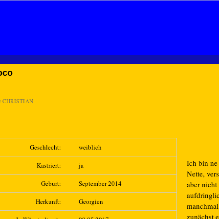
oco
n
CHRISTIAN
Geschlecht:
weiblich
Ich bin ne 
Kastriert:
ja
Nette, ver
Geburt:
September 2014
aber nicht
aufdringli
Herkunft:
Georgien
manchmal
zunächst 