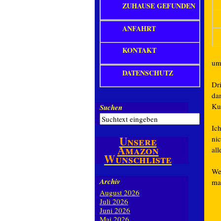
ZUHAUSE GEFUNDEN
ANFAHRT
KONTAKT
um
DATENSCHUTZ
Dr
da
Ku
Suchen
Ich
Unsere
ni
Amazon
all
Wunschliste
We
Archiv
ma
August 2026
Juli 2026
Juni 2026
Mai 2026