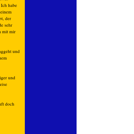
. Ich habe
 einem
bt, der
de sehr
 mit mir
anggeht und
inem
higer und
eise
uft doch