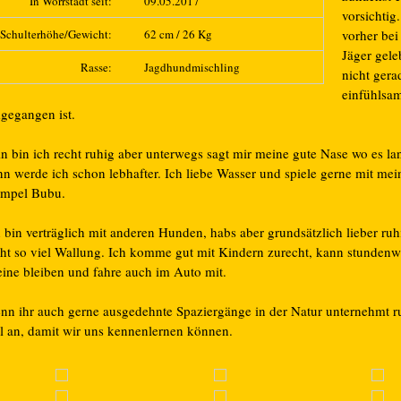
In Wörrstadt seit:
09.05.2017
vorsichtig
Schulterhöhe/Gewicht:
62 cm / 26 Kg
vorher bei
Jäger gele
Rasse:
Jagdhundmischling
nicht gera
einfühlsam
gegangen ist.
in bin ich recht ruhig aber unterwegs sagt mir meine gute Nase wo es l
nn werde ich schon lebhafter. Ich liebe Wasser und spiele gerne mit me
mpel Bubu.
 bin verträglich mit anderen Hunden, habs aber grundsätzlich lieber ru
cht so viel Wallung. Ich komme gut mit Kindern zurecht, kann stundenw
eine bleiben und fahre auch im Auto mit.
nn ihr auch gerne ausgedehnte Spaziergänge in der Natur unternehmt r
l an, damit wir uns kennenlernen können.