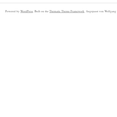
Powered by
WordPress
. Built on the
Thematic Theme Framework
. Angepasst von Wolfgang 