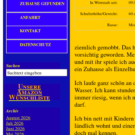
In Wörrstadt seit:
09.
ZUHAUSE GEFUNDEN
Schulterhöhe/Gewicht:
60 c
ANFAHRT
Rasse:
Mis
KONTAKT
DATENSCHUTZ
ziemlich gemobbt. Das h
vorsichtig geworden. Me
und mit ihr spiele ich a
Suchen
ein Zuhause als Einzelhu
Ich laufe ganz schön an 
Unsere
Wasser. Ich kann stunden
Amazon
Wunschliste
immer riesig, wenn ich
darf.
Archiv
Ich bin nett mit Kinder
August 2026
Juli 2026
ländlich wohnt und einen
Juni 2026
doch mal kennen.
Mai 2026