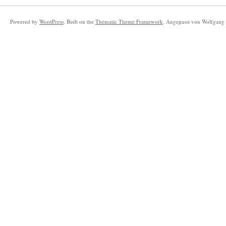
Powered by
WordPress
. Built on the
Thematic Theme Framework
. Angepasst von Wolfgang 