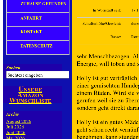
ZUHAUSE GEFUNDEN
In Wörrstadt seit:
17.
ANFAHRT
Schulterhöhe/Gewicht:
derz
KONTAKT
Rasse:
Rott
DATENSCHUTZ
sehr Menschbezogen. Alt
Energie, will toben und
Suchen
Holly ist gut verträglic
einer gemischten Hunde
Unsere
einem Rüden. Wird sie 
Amazon
Wunschliste
gerufen weil sie zu überm
sondern geht direkt darau
Archiv
Holly ist ein gutes Mädc
August 2026
Juli 2026
geht schon recht vernünf
Juni 2026
benehmen, kann stundenw
Mai 2026