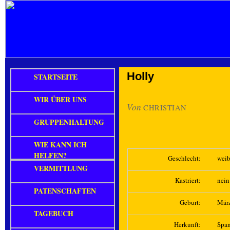
Holly
STARTSEITE
WIR ÜBER UNS
Von
CHRISTIAN
GRUPPENHALTUNG
WIE KANN ICH
HELFEN?
Geschlecht:
weib
VERMITTLUNG
Kastriert:
nein
PATENSCHAFTEN
Geburt:
Mär
TAGEBUCH
Herkunft:
Spa