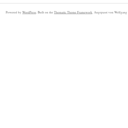
Powered by
WordPress
. Built on the
Thematic Theme Framework
. Angepasst von Wolfgang 