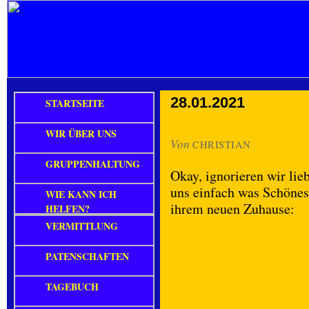
28.01.2021
STARTSEITE
WIR ÜBER UNS
Von
CHRISTIAN
GRUPPENHALTUNG
Okay, ignorieren wir lie
uns einfach was Schönes
WIE KANN ICH
ihrem neuen Zuhause:
HELFEN?
VERMITTLUNG
PATENSCHAFTEN
TAGEBUCH