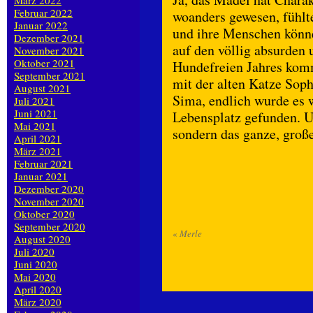
März 2022
Februar 2022
woanders gewesen, fühl
Januar 2022
und ihre Menschen können
Dezember 2021
auf den völlig absurden
November 2021
Oktober 2021
Hundefreien Jahres kom
September 2021
mit der alten Katze Sop
August 2021
Sima, endlich wurde es 
Juli 2021
Juni 2021
Lebensplatz gefunden. Un
Mai 2021
sondern das ganze, groß
April 2021
März 2021
Februar 2021
Januar 2021
Dezember 2020
November 2020
Oktober 2020
September 2020
«
Merle
August 2020
Juli 2020
Juni 2020
Mai 2020
April 2020
März 2020