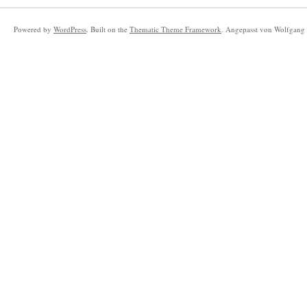
Powered by
WordPress
. Built on the
Thematic Theme Framework
. Angepasst von Wolfgang 