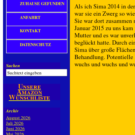
ZUHAUSE GEFUNDEN
Als ich Sima 2014 in der
war sie ein Zwerg so wi
ANFAHRT
Sie war dort zusammen m
Januar 2015 zu uns kam w
KONTAKT
Mutter und es war unver
beglückt hatte. Durch e
DATENSCHUTZ
Sima über große Flächen
Behandlung. Potentielle
wuchs und wuchs und wur
Suchen
Unsere
Amazon
Wunschliste
Archiv
August 2026
Juli 2026
Juni 2026
Mai 2026