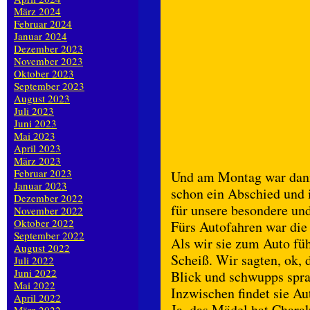
März 2024
Februar 2024
Januar 2024
Dezember 2023
November 2023
Oktober 2023
September 2023
August 2023
Juli 2023
Juni 2023
Mai 2023
April 2023
März 2023
Februar 2023
Und am Montag war dann
Januar 2023
schon ein Abschied und 
Dezember 2022
für unsere besondere und
November 2022
Oktober 2022
Fürs Autofahren war die 
September 2022
Als wir sie zum Auto füh
August 2022
Scheiß. Wir sagten, ok, 
Juli 2022
Juni 2022
Blick und schwupps spra
Mai 2022
Inzwischen findet sie Au
April 2022
Ja, das Mädel hat Charak