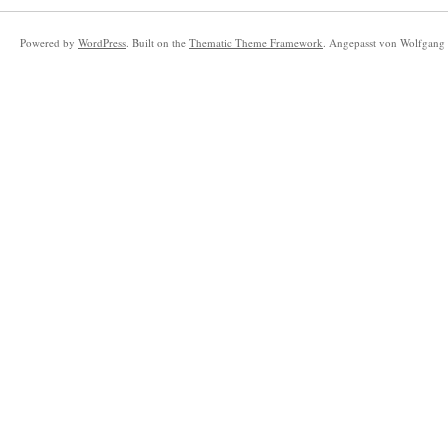
Powered by
WordPress
. Built on the
Thematic Theme Framework
. Angepasst von Wolfgang 