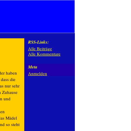
RSS-Links:
Alle Beiträge
Alle Kommentare
Meta
der haben
Anmelden
 dass die
as nur sehr
in Zuhause
en und
den
 das Mädel
nd so steht