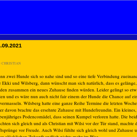
.09.2021
n
CHRISTIAN
nn zwei Hunde sich so nahe sind und so eine tiefe Verbindung zueinan
e Ekki und Wilsberg, dann wünscht man sich natürlich, dass es gelänge,
iden zusammen ein neues Zuhause finden würden. Leider gelingt so etw
lten und es wäre nun auch nicht fair einem der Hunde die Chance auf e
 vermasseln. Wilsberg hatte eine ganze Reihe Termine die letzten Woch
ner davon brachte das ersehnte Zuhause mit Hundefreundin. Ein kleines,
ebenjähriges Podencomädel, dass seinen Kumpel verloren hatte. Die bei
hten sich gleich und als Christian mit Wilsi vor der Tür stand, machte
ftsprünge vor Freude. Auch Wilsi fühlte sich gleich wohl und Zuhause u
ner glücklichen Zukunft endlich nichts mehr im Weg.