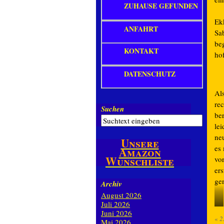
ZUHAUSE GEFUNDEN
Ek
ANFAHRT
Sab
beg
KONTAKT
hof
DATENSCHUTZ
Al
re
Suchen
ber
le
ne
Unsere
es
Amazon
Wunschliste
vo
er
ge
Archiv
August 2026
Juli 2026
D
Juni 2026
«
2
Mai 2026