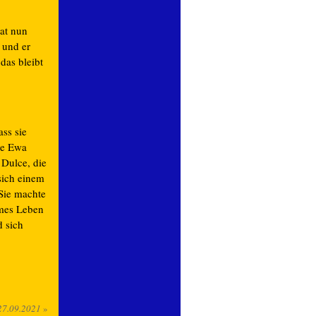
hat nun
 und er
das bleibt
ss sie
te Ewa
 Dulce, die
sich einem
 Sie machte
ames Leben
d sich
27.09.2021
»