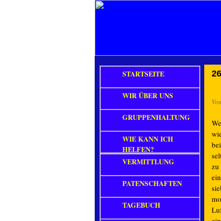
STARTSEITE
26
WIR ÜBER UNS
Vo
GRUPPENHALTUNG
We
wi
WIE KANN ICH
be
HELFEN?
se
VERMITTLUNG
zu
ei
PATENSCHAFTEN
si
moc
TAGEBUCH
Lu
ei