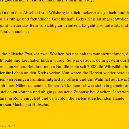
ki nahm den Abschied von Wilsberg letztlich lockerer als gedacht und 
i als ruhige und freundliche Gesellschaft. Ekkis Knie ist abgeschwollen
innt wieder das Bein vorsichtig zu benutzen. Es geht also aufwärts und 
fentlich auch so.
s die hübsche Ewa vor zwei Wochen bei uns ankam war anzunehmen, da
cht bald ihre Liebhaber finden würde. So war es auch, denn gestern durf
eits umziehen. Bei ihrer neuen Familie lebte seit 2008 die Wörrstädterin
ider ihr Leben an den Krebs verlor. Nun waren die Herzen wieder bereit 
uen vierbeinigen Familienmitglied zu öffnen und die Wahl fiel auf Ewa.
 mit ihrer Nähe suchenden, lieben Art keinem schwer sich ein gemeins
rstellen zu können und ab gings ins neue Zuhause bei Aachen. Jetzt wir
stmal in Ruhe eingelebt und es werden die vielen streichelnden Hände
nossen.Machs gut Hübsche.
ulce
3.09.2021