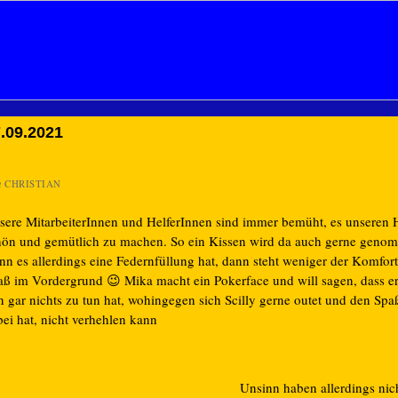
.09.2021
n
CHRISTIAN
sere MitarbeiterInnen und HelferInnen sind immer bemüht, es unseren
hön und gemütlich zu machen. So ein Kissen wird da auch gerne geno
n es allerdings eine Federnfüllung hat, dann steht weniger der Komfort
aß im Vordergrund 😉 Mika macht ein Pokerface und will sagen, dass er
n gar nichts zu tun hat, wohingegen sich Scilly gerne outet und den Spa
ei hat, nicht verhehlen kann
Unsinn haben allerdings nic