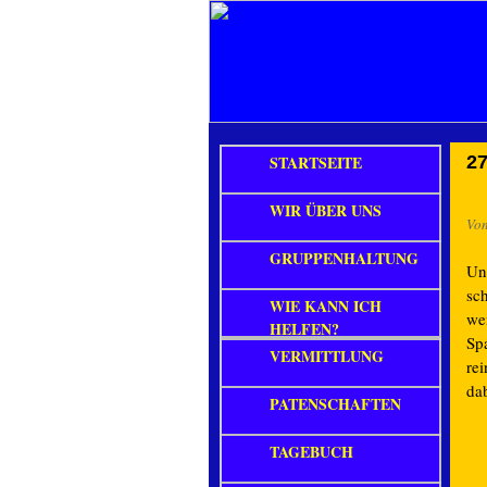
STARTSEITE
27
WIR ÜBER UNS
Vo
GRUPPENHALTUNG
Un
sc
WIE KANN ICH
wen
HELFEN?
Sp
VERMITTLUNG
rei
dab
PATENSCHAFTEN
TAGEBUCH