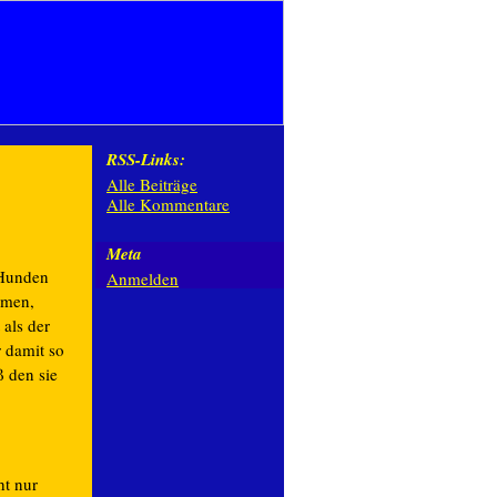
RSS-Links:
Alle Beiträge
Alle Kommentare
Meta
 Hunden
Anmelden
mmen,
 als der
 damit so
ß den sie
ht nur