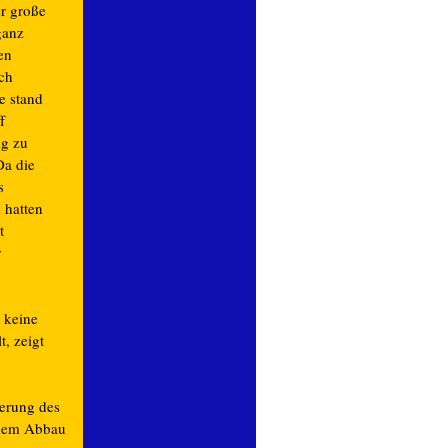
r große
ganz
en
ch
e stand
f
g zu
Da die
s
 hatten
t
r
 keine
, zeigt
erung des
 dem Abbau