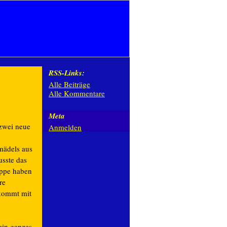
RSS-Links:
Alle Beiträge
Alle Kommentare
Meta
zwei neue
Anmelden
mädels aus
sste das
uppe haben
re
 kommt mit
ein ganzes