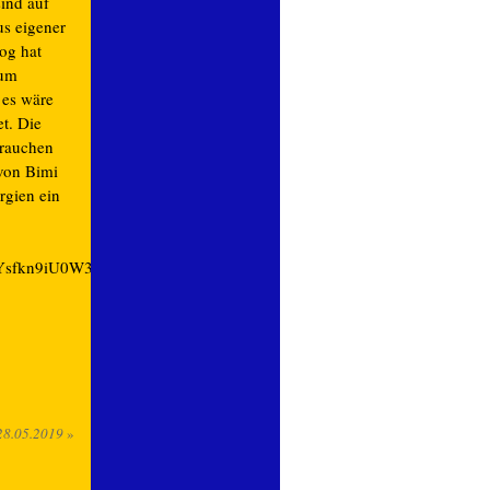
ind auf
us eigener
og hat
zum
 es wäre
t. Die
Frauchen
 von Bimi
rgien ein
xJTEIQzOaYsfkn9iU0W35~;Z4SYrFNt9lMzjkicrxH~;tkPxIJTH~_
28.05.2019
»