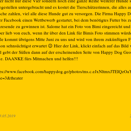
er nicht nur diese Vier sondern noch eine ganze Reihe weiterer Hunde s
egestellen untergebracht und es kostet die Tierschützerinnen, die alles a
sche zahlen, viel alle diese Hunde gut zu versorgen. Die Firma Happy D
er Facebook einen Wettbewerb gestartet, bei dem benötigtes Futter bis 
hresende zu gewinnen ist. Salome hat ein Foto von Bimi eingereicht und
per lieb von euch, wenn ihr über den Link für Bimis Foto stimmen würde
ße kommt übrigens Mitte Juni zu uns und wird von ihrem zukünftigen 
on sehnsüchtigst erwartet 😉 Hier der Link, klickt einfach auf das Bild
d gebt der Süßen dann auf der erscheinenden Seite von Happy Dog Geo
ke. DAANKE fürs Mitmachen und helfen!!!
tps://www.facebook.com/happydog.ge/photos/ms.c.eJxNltm
pe=3&theater
3.05.2019