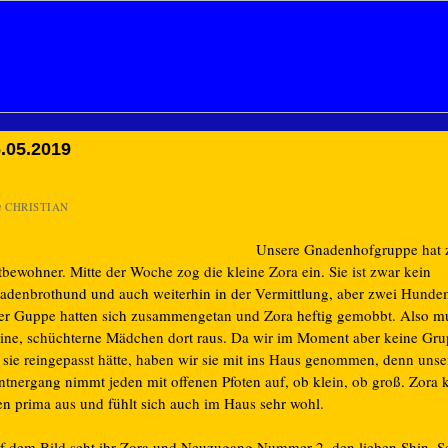
.05.2019
n
CHRISTIAN
Unsere Gnadenhofgruppe hat 
tbewohner. Mitte der Woche zog die kleine Zora ein. Sie ist zwar kein
adenbrothund und auch weiterhin in der Vermittlung, aber zwei Hunde
rer Guppe hatten sich zusammengetan und Zora heftig gemobbt. Also mu
eine, schüchterne Mädchen dort raus. Da wir im Moment aber keine Gr
 sie reingepasst hätte, haben wir sie mit ins Haus genommen, denn unse
ntnergang nimmt jeden mit offenen Pfoten auf, ob klein, ob groß. Zora
len prima aus und fühlt sich auch im Haus sehr wohl.
f dem Bild seht ihr Zora und Neuzugang Nummer 2, den lieben Shin. S