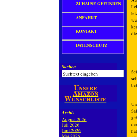
ZUHAUSE GEFUNDEN
Le
le
ANFAHRT
wu
ken
KONTAKT
die
DATENSCHUTZ
Suchen
Se
sc
be
Unsere
Amazon
Wunschliste
Un
Sa
Archiv
ge
August 2026
de
Juli 2026
Juni 2026
hab
Mai 2026