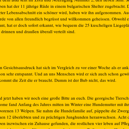
ben hat der 11 jährige Rüde in einem bulgarischen Shelter zugebracht. 
tzter Lebensabschnitt ein schöner wird, haben wir ihn aufgenommen. Au
rde von allen freundlich begrüsst und willkommen geheissen. Obwohl er
nt, hat er doch sofort erkannt, wie bequem die 25 kuscheligen Liegeplä
 drinnen und draußen überall verteilt sind.
in Gesichtsausdruck hat sich im Vergleich zu vor einer Woche als er an
hon sehr entspannt. Und an uns Menschen wird er sich auch schon gew
kommt die Zeit die er braucht. Dumm ist der Bub nicht, das wird.
d jetzt haben wir noch eine große Bitte an euch. Die georgische Tiersch
lome fand Anfang des Jahres mitten im Winter eine Hundemutter mit ihr
borenen 13 Welpen. Sie nahm die Hundefamilie auf, päppelte die Zwer
nen 12 überlebten und zu prächtigen Junghunden heranwuchsen. Acht 
en inzwischen ein Zuhause gefunden, die restlichen vier leben auf Pfleg