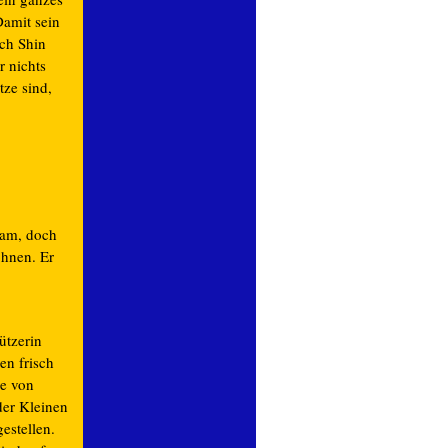
Damit sein
ch Shin
 nichts
tze sind,
kam, doch
öhnen. Er
ützerin
en frisch
ge von
der Kleinen
estellen.