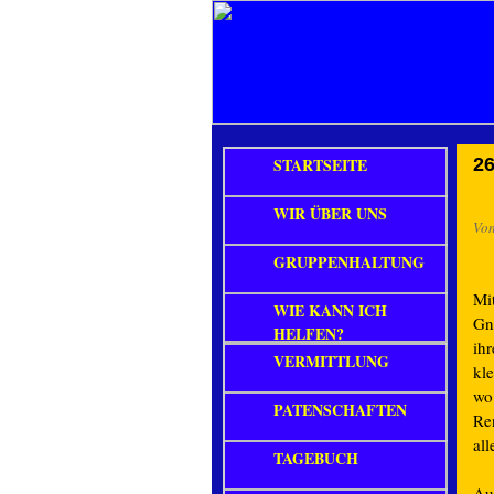
STARTSEITE
26
WIR ÜBER UNS
Vo
GRUPPENHALTUNG
Mi
WIE KANN ICH
Gn
HELFEN?
ih
VERMITTLUNG
kl
wo
PATENSCHAFTEN
Re
al
TAGEBUCH
Au