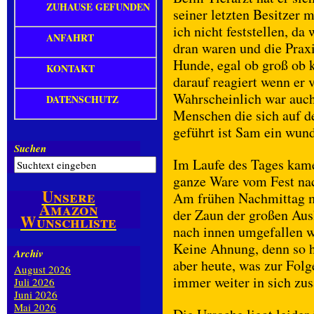
ZUHAUSE GEFUNDEN
seiner letzten Besitzer
ich nicht feststellen, d
ANFAHRT
dran waren und die Praxi
Hunde, egal ob groß ob k
KONTAKT
darauf reagiert wenn er 
Wahrscheinlich war auch
DATENSCHUTZ
Menschen die sich auf d
geführt ist Sam ein wu
Suchen
Im Laufe des Tages kame
ganze Ware vom Fest nac
Unsere
Am frühen Nachmittag mu
Amazon
der Zaun der großen Aus
Wunschliste
nach innen umgefallen w
Keine Ahnung, denn so h
Archiv
aber heute, was zur Folg
August 2026
immer weiter in sich zu
Juli 2026
Juni 2026
Mai 2026