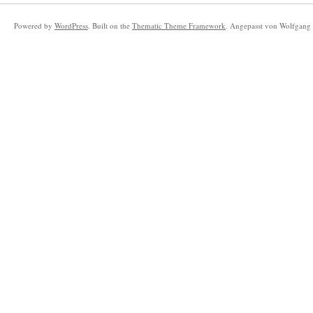
Powered by
WordPress
. Built on the
Thematic Theme Framework
. Angepasst von Wolfgang 