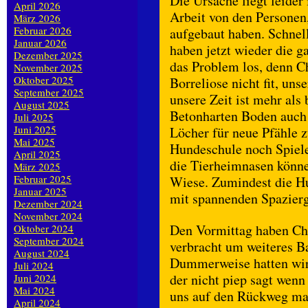
Die Ursache liegt leide
April 2026
Arbeit von den Personen,
März 2026
Februar 2026
aufgebaut haben. Schnell
Januar 2026
haben jetzt wieder die g
Dezember 2025
das Problem los, denn Ch
November 2025
Oktober 2025
Borreliose nicht fit, uns
September 2025
unsere Zeit ist mehr al
August 2025
Betonharten Boden auch
Juli 2025
Juni 2025
Löcher für neue Pfähle z
Mai 2025
Hundeschule noch Spielet
April 2025
die Tierheimnasen könne
März 2025
Februar 2025
Wiese. Zumindest die Hu
Januar 2025
mit spannenden Spazierg
Dezember 2024
November 2024
Den Vormittag haben Ch
Oktober 2024
September 2024
verbracht um weiteres B
August 2024
Dummerweise hatten wir 
Juli 2024
der nicht piep sagt wen
Juni 2024
Mai 2024
uns auf den Rückweg mac
April 2024