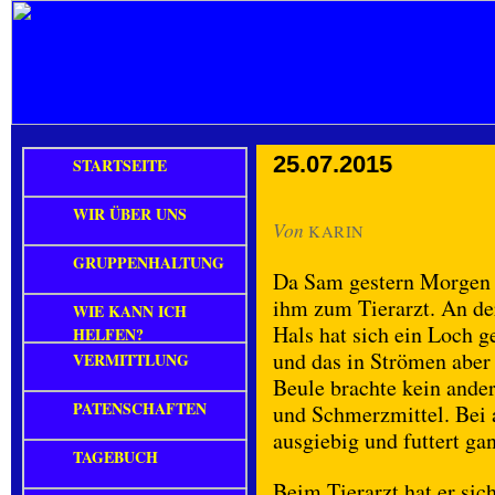
25.07.2015
STARTSEITE
WIR ÜBER UNS
Von
KARIN
GRUPPENHALTUNG
Da Sam gestern Morgen 3
ihm zum Tierarzt. An de
WIE KANN ICH
Hals hat sich ein Loch g
HELFEN?
und das in Strömen aber 
VERMITTLUNG
Beule brachte kein ander
PATENSCHAFTEN
und Schmerzmittel. Bei a
ausgiebig und futtert ga
TAGEBUCH
Beim Tierarzt hat er sic