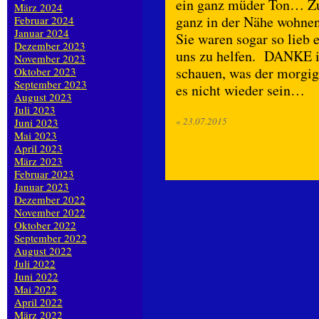
ein ganz müder Ton… Zum
März 2024
ganz in der Nähe wohnen,
Februar 2024
Januar 2024
Sie waren sogar so lieb
Dezember 2023
uns zu helfen. DANKE ih
November 2023
schauen, was der morgige
Oktober 2023
September 2023
es nicht wieder sein…
August 2023
Juli 2023
«
23.07.2015
Juni 2023
Mai 2023
April 2023
März 2023
Februar 2023
Januar 2023
Dezember 2022
November 2022
Oktober 2022
September 2022
August 2022
Juli 2022
Juni 2022
Mai 2022
April 2022
März 2022