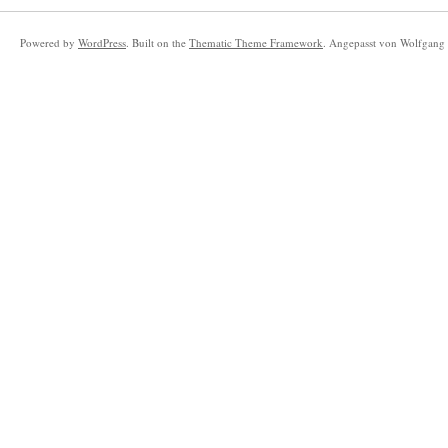
Powered by
WordPress
. Built on the
Thematic Theme Framework
. Angepasst von Wolfgang 