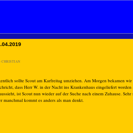
.04.2019
n
CHRISTIAN
gentlich sollte Scout am Karfreitag umziehen. Am Morgen bekamen wir 
chricht, dass Herr W. in der Nacht ins Krankenhaus eingeliefert worden 
 aussieht, ist Scout nun wieder auf der Suche nach einem Zuhause. Sehr
er manchmal kommt es anders als man denkt.