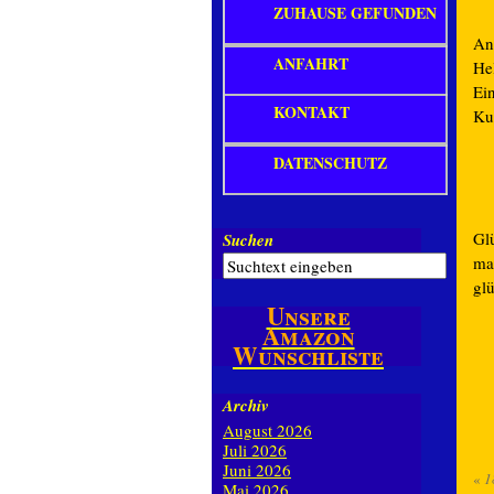
ZUHAUSE GEFUNDEN
An
ANFAHRT
He
Ei
KONTAKT
Ku
DATENSCHUTZ
Gl
Suchen
ma
glü
Unsere
Amazon
Wunschliste
Archiv
August 2026
Juli 2026
Juni 2026
«
1
Mai 2026