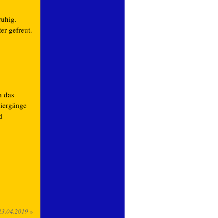
ruhig.
er gefreut.
n das
ziergänge
d
23.04.2019
»