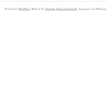
Powered by
WordPress
. Built on the
Thematic Theme Framework
. Angepasst von Wolfgang 