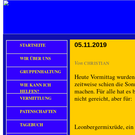
05.11.2019
STARTSEITE
WIR ÜBER UNS
Von
CHRISTIAN
GRUPPENHALTUNG
Heute Vormittag wurden 
zeitweise schien die So
WIE KANN ICH
machen. Für alle hat es 
HELFEN?
nicht gereicht, aber für:
VERMITTLUNG
PATENSCHAFTEN
TAGEBUCH
Leonbergermixrüde, ein 