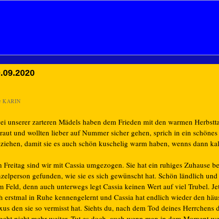
.09.2020
n
KARIN
ei unserer zarteren Mädels haben dem Frieden mit den warmen Herbstta
traut und wollten lieber auf Nummer sicher gehen, sprich in ein schöne
ziehen, damit sie es auch schön kuschelig warm haben, wenns dann kal
 Freitag sind wir mit Cassia umgezogen. Sie hat ein ruhiges Zuhause be
nzelperson gefunden, wie sie es sich gewünscht hat. Schön ländlich und 
 Feld, denn auch unterwegs legt Cassia keinen Wert auf viel Trubel. Je
ch erstmal in Ruhe kennengelernt und Cassia hat endlich wieder den häu
xus den sie so vermisst hat. Siehts du, nach dem Tod deines Herrchens 
 geht nicht mehr weiter. Tut es doch, auch wenn man in dem Moment 