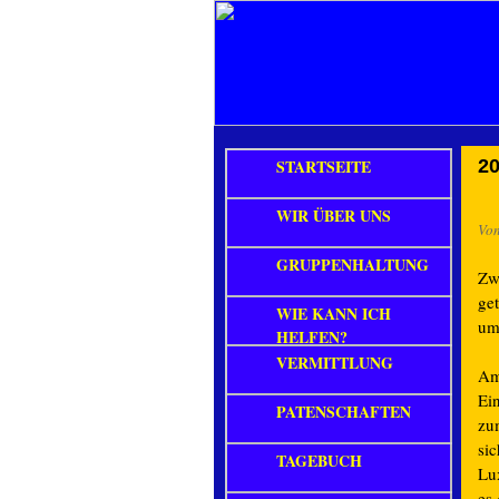
STARTSEITE
20
WIR ÜBER UNS
Vo
GRUPPENHALTUNG
Zw
ge
WIE KANN ICH
um
HELFEN?
VERMITTLUNG
Am
Ei
PATENSCHAFTEN
zum
si
TAGEBUCH
Lu
es