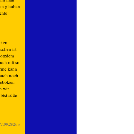
ran glauben
ente
t zu
schen ist
trotzdem
auch mit so
arme kann
 auch noch
sebolzen
n wir
bist süße
21.09.2020
»