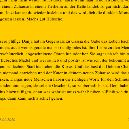
s einem Zuhause in einem Tierheim an der Kette landet, so gar nicht da
nn. Jetzt kannst du wieder losleben und das wird dich die dunklen Mom
rgessen lassen. Machs gut Hübsche.
sere pfiffige Danja hat im Gegensatz zu Cassia die Gabe das Leben leich
hmen, auch wenns gerade mal so richtig mies ist. Ihre Liebe zu den Men
rschütterlich, abgeschnittene Ohren hin oder her. Sie sagt sich ich bin 
n hübsches Mädel und wer so lieb und positiv ist wie ich, der bekommt 
nem schlechten Start ins Leben die Kurve. Und das hast du. Deinem Ch
ch niemand entziehen und der Kater in deinem neuen Zuhause wird das
rken. Danjas neue Menschen haben die richtigen Worte für den Schmu
funden und sagen, sie sei ein Geschenk, so zauberhaft ist sie. Dem habe
chts hinzuzufügen, denn was wahr ist muss wahr bleiben :-)Bleib wie du 
nja, dann kann nichts schief gehen.
8.09.2020