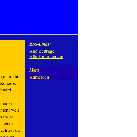
RSS-Links:
Alle Beiträge
Alle Kommentare
Meta
gen nicht
Anmelden
s Zuhause
t wird.
i einer
nicht weit
tzt wird
slichen
dachtest du
wenn man