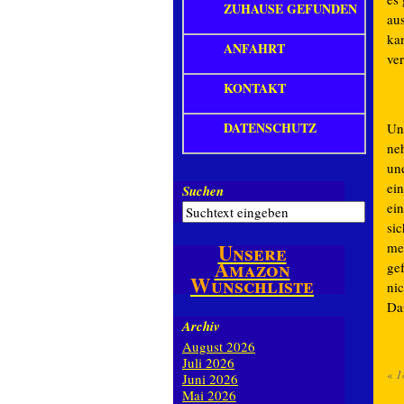
ZUHAUSE GEFUNDEN
au
ka
ANFAHRT
ve
KONTAKT
DATENSCHUTZ
Un
ne
une
ei
Suchen
ei
si
Unsere
me
Amazon
ge
Wunschliste
ni
Da
Archiv
August 2026
Juli 2026
«
1
Juni 2026
Mai 2026