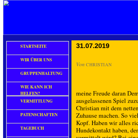
31.07.2019
STARTSEITE
WIR ÜBER UNS
Von
CHRISTIAN
GRUPPENHALTUNG
WIE KANN ICH
meine Freude daran Den
HELFEN?
ausgelassenen Spiel zuz
VERMITTLUNG
Christian mit dem nette
PATENSCHAFTEN
Zuhause machen. So vie
Kopf. Haben wir alles ri
TAGEBUCH
Hundekontakt haben, den 
vermittelt wird? Bei ei