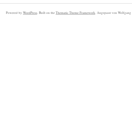
Powered by
WordPress
. Built on the
Thematic Theme Framework
. Angepasst von Wolfgang 