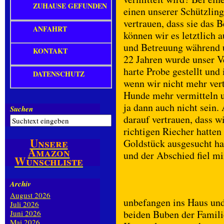
ZUHAUSE GEFUNDEN
einen unserer Schützli
vertrauen, dass sie das 
ANFAHRT
können wir es letztlich 
und Betreuung während u
KONTAKT
22 Jahren wurde unser V
harte Probe gestellt un
DATENSCHUTZ
wenn wir nicht mehr ver
Hunde mehr vermitteln u
ja dann auch nicht sein
Suchen
darauf vertrauen, dass w
richtigen Riecher hatten 
Unsere
Goldstück ausgesucht ha
Amazon
und der Abschied fiel m
Wunschliste
Archiv
August 2026
unbefangen ins Haus und
Juli 2026
beiden Buben der Famili
Juni 2026
Mai 2026