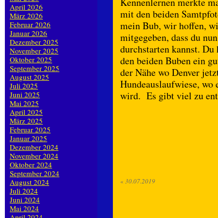
Kennenlernen merkte man
April 2026
mit den beiden Samtpfote
März 2026
mein Bub, wir hoffen, wi
Februar 2026
Januar 2026
mitgegeben, dass du nun
Dezember 2025
durchstarten kannst. Du 
November 2025
den beiden Buben ein gu
Oktober 2025
September 2025
der Nähe wo Denver jetz
August 2025
Hundeauslaufwiese, wo e
Juli 2025
wird. Es gibt viel zu en
Juni 2025
Mai 2025
April 2025
März 2025
Februar 2025
Januar 2025
Dezember 2024
November 2024
Oktober 2024
September 2024
«
30.07.2019
August 2024
Juli 2024
Juni 2024
Mai 2024
April 2024