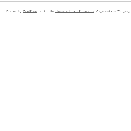
Powered by
WordPress
. Built on the
Thematic Theme Framework
. Angepasst von Wolfgang 