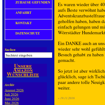
ZUHAUSE GEFUNDEN
Es waren wieder über 40
aufs Beste verwöhnt hab
ANFAHRT
Adventskranzbastelfrauen
geholfen haben, haben d
KONTAKT
einfach gelungen und mit
Wörrstädter Hundemark
DATENSCHUTZ
Ein DANKE auch an unser
wieder sehr wohl gefühlt
Suchen
Besuch gehabt zu haben 
gemacht.
Unsere
Amazon
So jetzt ist aber wirkli
Wunschliste
glücklich, sage ich Tsch
paar andere tolle Neuig
Archiv
weiter.
August 2026
Juli 2026
«
19.11.2016
Juni 2026
Mai 2026