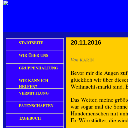
20.11.2016
STARTSEITE
WIR ÜBER UNS
Von
KARIN
GRUPPENHALTUNG
Bevor mir die Augen zuf
glücklich wir über dies
WIE KANN ICH
Weihnachtsmarkt sind. Es
HELFEN?
VERMITTLUNG
Das Wetter, meine größt
PATENSCHAFTEN
war sogar mal die Sonne
Hundemenschen mit unhe
TAGEBUCH
Ex-Wörrstädter, die wie