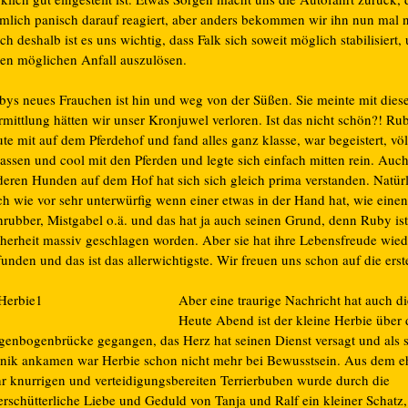
emlich panisch darauf reagiert, aber anders bekommen wir ihn nun mal n
h deshalb ist es uns wichtig, dass Falk sich soweit möglich stabilisiert,
nen möglichen Anfall auszulösen.
bys neues Frauchen ist hin und weg von der Süßen. Sie meinte mit dies
rmittlung hätten wir unser Kronjuwel verloren. Ist das nicht schön?! Ru
te mit auf dem Pferdehof und fand alles ganz klasse, war begeistert, völ
assen und cool mit den Pferden und legte sich einfach mitten rein. Auc
deren Hunden auf dem Hof hat sich sich gleich prima verstanden. Natürli
ch wie vor sehr unterwürfig wenn einer etwas in der Hand hat, wie eine
hrubber, Mistgabel o.ä. und das hat ja auch seinen Grund, denn Ruby ist
cherheit massiv geschlagen worden. Aber sie hat ihre Lebensfreude wied
unden und das ist das allerwichtigste. Wir freuen uns schon auf die erst
Aber eine traurige Nachricht hat auch di
Heute Abend ist der kleine Herbie über 
genbogenbrücke gegangen, das Herz hat seinen Dienst versagt und als s
inik ankamen war Herbie schon nicht mehr bei Bewusstsein. Aus dem 
hr knurrigen und verteidigungsbereiten Terrierbuben wurde durch die
erschütterliche Liebe und Geduld von Tanja und Ralf ein kleiner Schatz,