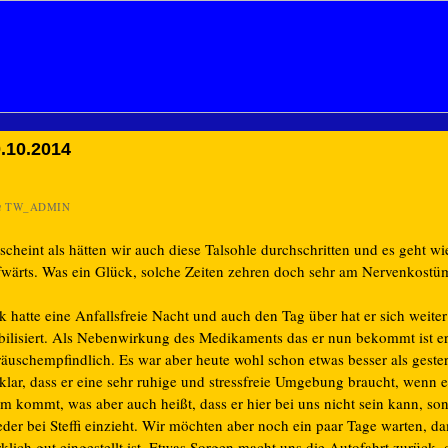
.10.2014
n
TW_ADMIN
scheint als hätten wir auch diese Talsohle durchschritten und es geht wi
fwärts. Was ein Glück, solche Zeiten zehren doch sehr am Nervenkostü
k hatte eine Anfallsfreie Nacht und auch den Tag über hat er sich weiter
abilisiert. Als Nebenwirkung des Medikaments das er nun bekommt ist er
räuschempfindlich. Es war aber heute wohl schon etwas besser als geste
 klar, dass er eine sehr ruhige und stressfreie Umgebung braucht, wenn 
im kommt, was aber auch heißt, dass er hier bei uns nicht sein kann, so
der bei Steffi einzieht. Wir möchten aber noch ein paar Tage warten, da
klich gut eingestellt ist. Etwas Sorgen macht uns die Autofahrt zurück, d