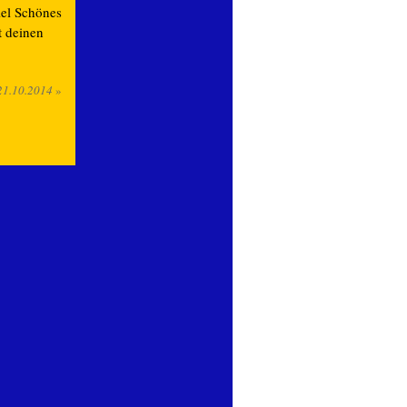
iel Schönes
t deinen
21.10.2014
»