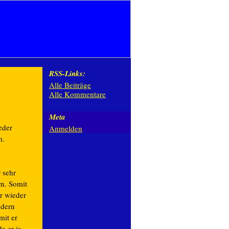
RSS-Links:
Alle Beiträge
Alle Kommentare
Meta
eder
Anmelden
m.
 sehr
rn. Somit
er wieder
ndern
mit er
a er ja