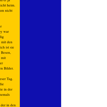
icht heim.
 um nicht
er
by war
lig
h mit den
ch ist sie
n Besen,
 mit
er
en Bilder.
eser Tag.
die
ie in der
ehemals
 der in den