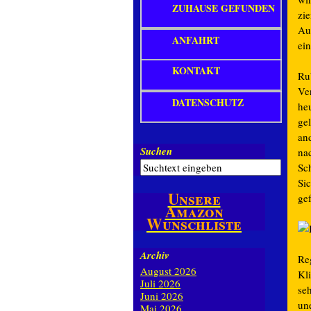
ZUHAUSE GEFUNDEN
zi
Auc
ANFAHRT
ei
KONTAKT
Ru
Ve
DATENSCHUTZ
heu
gel
an
Suchen
na
Sc
Si
Unsere
gef
Amazon
Wunschliste
Archiv
Re
August 2026
Kl
Juli 2026
se
Juni 2026
un
Mai 2026