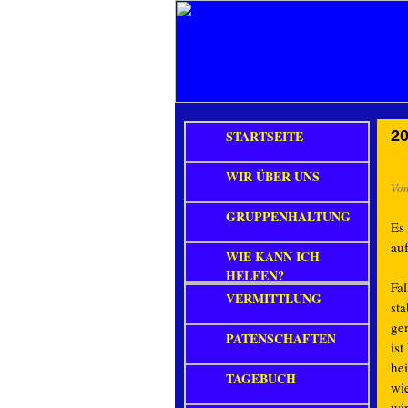
STARTSEITE
20
WIR ÜBER UNS
Vo
GRUPPENHALTUNG
Es 
au
WIE KANN ICH
HELFEN?
Fal
VERMITTLUNG
st
ge
PATENSCHAFTEN
ist
he
TAGEBUCH
wie
wir