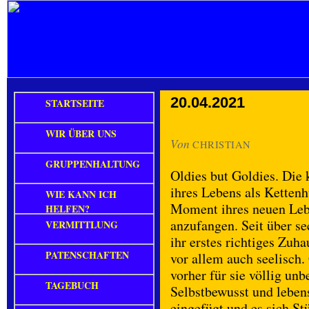
20.04.2021
STARTSEITE
WIR ÜBER UNS
Von
CHRISTIAN
GRUPPENHALTUNG
Oldies but Goldies. Die 
ihres Lebens als Kettenh
WIE KANN ICH
Moment ihres neuen Lebe
HELFEN?
anzufangen. Seit über s
VERMITTLUNG
ihr erstes richtiges Zuha
PATENSCHAFTEN
vor allem auch seelisch
vorher für sie völlig un
TAGEBUCH
Selbstbewusst und lebens
eingefügt und es sich St