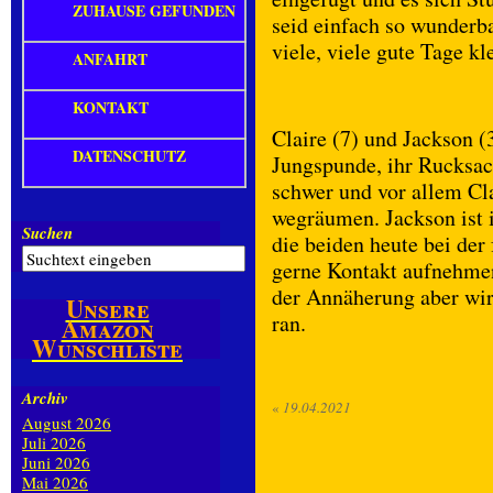
ZUHAUSE GEFUNDEN
seid einfach so wunderb
viele, viele gute Tage kl
ANFAHRT
KONTAKT
Claire (7) und Jackson (
DATENSCHUTZ
Jungspunde, ihr Rucksac
schwer und vor allem Cl
wegräumen. Jackson ist 
Suchen
die beiden heute bei der
gerne Kontakt aufnehmen
der Annäherung aber wir 
Unsere
ran.
Amazon
Wunschliste
Archiv
«
19.04.2021
August 2026
Juli 2026
Juni 2026
Mai 2026