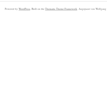
Powered by
WordPress
. Built on the
Thematic Theme Framework
. Angepasst von Wolfgang 