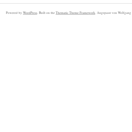
Powered by
WordPress
. Built on the
Thematic Theme Framework
. Angepasst von Wolfgang 