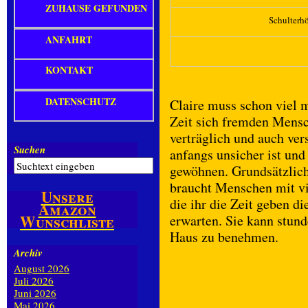
ZUHAUSE GEFUNDEN
Schulterh
ANFAHRT
KONTAKT
DATENSCHUTZ
Claire muss schon viel m
Zeit sich fremden Mensch
verträglich und auch ver
Suchen
anfangs unsicher ist und
gewöhnen. Grundsätzlich 
braucht Menschen mit v
Unsere
die ihr die Zeit geben di
Amazon
Wunschliste
erwarten. Sie kann stund
Haus zu benehmen.
Archiv
August 2026
Juli 2026
Juni 2026
Mai 2026