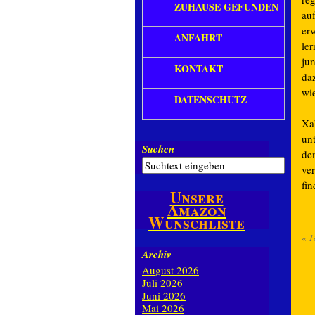
ZUHAUSE GEFUNDEN
au
er
ANFAHRT
le
ju
KONTAKT
da
wi
DATENSCHUTZ
Xab
unt
Suchen
de
ve
fin
Unsere
Amazon
Wunschliste
«
1
Archiv
August 2026
Juli 2026
Juni 2026
Mai 2026