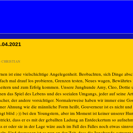
.04.2021
n
CHRISTIAN
rnen ist eine vielschichtige Angelegenheit. Beobachten, sich Dinge abs
nfach mal drauf los probieren, Grenzen testen, Neues wagen, Bewährtes f
heitern und zum Erfolg kommen. Unsere Junghunde Amy, Cleo, Dottie 
rnen das Spiel des Lebens und des sozialen Umgangs, jeder auf seine Art
rscher, der andere vorsichtiger. Normalerweise haben wir immer eine Go
iner Ahnung wie die männliche Form heißt, Gouverneur ist es nicht und
ingt blöd ;-)) bei den Youngstern, aber im Moment ist keiner unserer Hu
strickt, dass er es mit der geballten Ladung an Entdeckertum so aufneh
s er oder sie in der Lage wäre auch im Fall des Falles noch etwas sinnvo
geln. Und deswegen ist es nun an der Zeit, dass die Junghunde getrennt