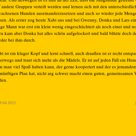
f andere Gruppen verteilt werden und lernen sich mit den unterschiedlic
wachsenen Hunden auseinanderzusetzen und auch so wieder jede Meng
rnen. Als erster zog heute Xabi aus und bei Gwenny, Donka und Lars ei
nge Mann war erst ein klein wenig eingeschüchtert als noch einer und n
zu kam aber Donka hat alles schön aufgelockert und bald blitzte doch 
eder bei ihm durch.
i ist ein kluger Kopf und lernt schnell, auch draußen ist er recht entspa
erwegs und traut sich mehr als die Mädels. Er ist auf jeden Fall ein Hu
m man viel Spaß haben kann, der gerne kooperiert und der es jemandem
rnünftigen Plan hat, nicht arg schwer macht einen guten, gemeinsamen
den.
8.04.2021