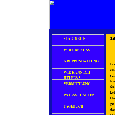
STARTSEITE
19
WIR ÜBER UNS
Vo
GRUPPENHALTUNG
Le
ei
WIE KANN ICH
sc
HELFEN?
le
VERMITTLUNG
fo
ke
PATENSCHAFTEN
kl
ge
TAGEBUCH
das
re