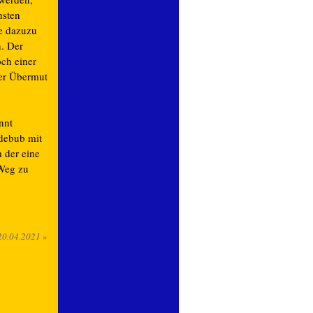
hsten
e dazuzu
n. Der
och einer
der Übermut
nnt
ndebub mit
 der eine
 Weg zu
20.04.2021
»