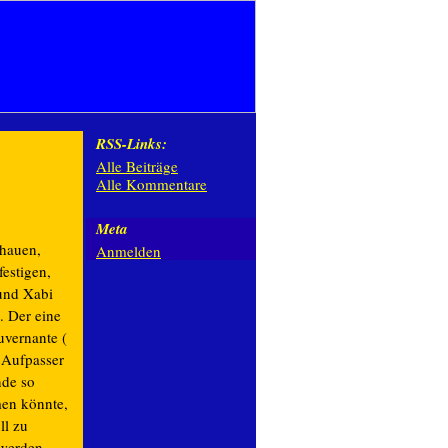
RSS-Links:
Alle Beiträge
Alle Kommentare
Meta
chauen,
Anmelden
estigen,
und Xabi
. Der eine
uvernante (
 Aufpasser
nde so
men könnte,
ll zu
 werden,