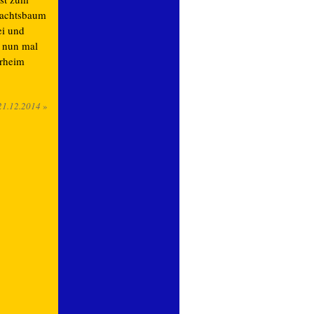
hnachtsbaum
ei und
o nun mal
erheim
21.12.2014
»