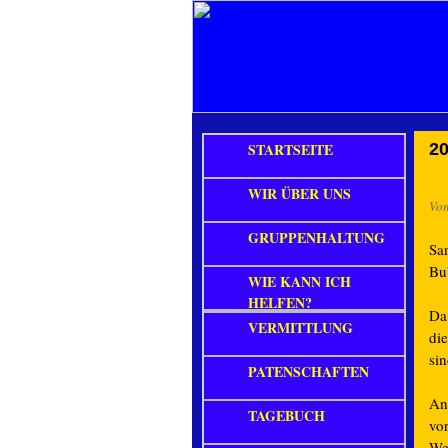
STARTSEITE
20
WIR ÜBER UNS
Vo
GRUPPENHALTUNG
San
B
WIE KANN ICH
HELFEN?
Da 
VERMITTLUNG
di
si
PATENSCHAFTEN
An
TAGEBUCH
vo
We