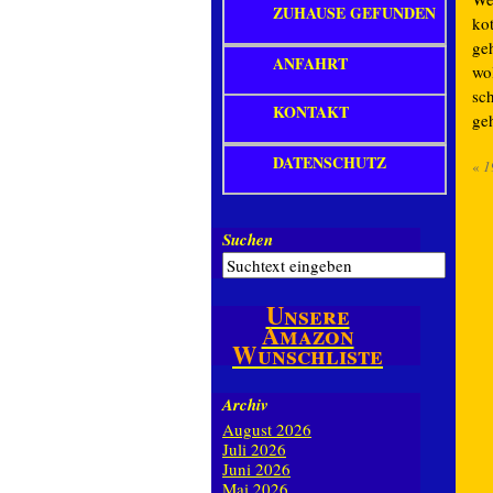
ZUHAUSE GEFUNDEN
ko
ge
ANFAHRT
wo
sc
KONTAKT
ge
DATENSCHUTZ
«
1
Suchen
Unsere
Amazon
Wunschliste
Archiv
August 2026
Juli 2026
Juni 2026
Mai 2026