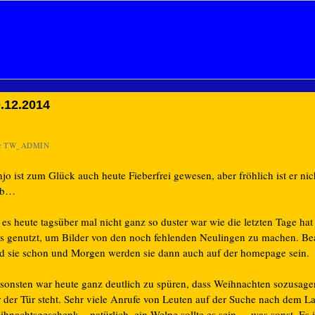
.12.2014
n
TW_ADMIN
jo ist zum Glück auch heute Fieberfrei gewesen, aber fröhlich ist er nic
ub…
es heute tagsüber mal nicht ganz so duster war wie die letzten Tage hat
es genutzt, um Bilder von den noch fehlenden Neulingen zu machen. Bea
nd sie schon und Morgen werden sie dann auch auf der homepage sein.
sonsten war heute ganz deutlich zu spüren, dass Weihnachten sozusag
r der Tür steht. Sehr viele Anrufe von Leuten auf der Suche nach dem L
ihnachtsgeschenk – natürlich, ein Welpe sollte es sein – was sonst. Es 