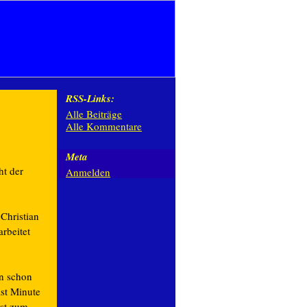
RSS-Links:
Alle Beiträge
Alle Kommentare
Meta
ht der
Anmelden
 Christian
rbeitet
en schon
ast Minute
ist zum