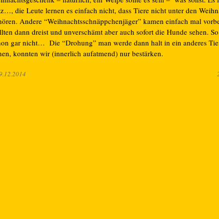
tz…, die Leute lernen es einfach nicht, dass Tiere nicht unter den Wei
hören. Andere “Weihnachtsschnäppchenjäger” kamen einfach mal vorb
llten dann dreist und unverschämt aber auch sofort die Hunde sehen. S
hon gar nicht… Die “Drohung” man werde dann halt in ein anderes Ti
hen, konnten wir (innerlich aufatmend) nur bestärken.
9.12.2014