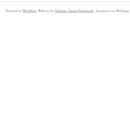
Powered by
WordPress
. Built on the
Thematic Theme Framework
. Angepasst von Wolfgang 