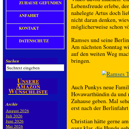
ZUHAUSE GEFUNDEN
Lebensfreude erlebe, den
nahelegte Artus doch lieb
ANFAHRT
nicht daran denken, wiev
möglicherweise schon vö
KONTAKT
Ramses und seine Berline
DATENSCHUTZ
Am nächsten Sonntag wi
auf den weiten Weg mach
bringen.
Suchen
Unsere
Amazon
Auch Punkys neue Famili
Wunschliste
Hovawarthündin da und 
Zuhause geben. Mal sehe
Archiv
erst nach der Berlinfahrt
August 2026
Juli 2026
Christian hätte gerne am
Juni 2026
Mai 2026
ganz klar, die Hunde geh