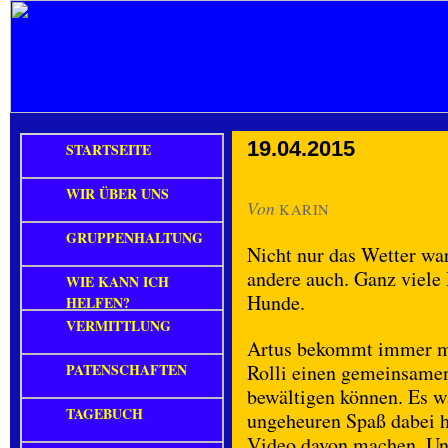
19.04.2015
STARTSEITE
WIR ÜBER UNS
Von
KARIN
GRUPPENHALTUNG
Nicht nur das Wetter wa
andere auch. Ganz viele 
WIE KANN ICH
Hunde.
HELFEN?
VERMITTLUNG
Artus bekommt immer me
PATENSCHAFTEN
Rolli einen gemeinsame
bewältigen können. Es wa
TAGEBUCH
ungeheuren Spaß dabei h
Video davon machen. Un