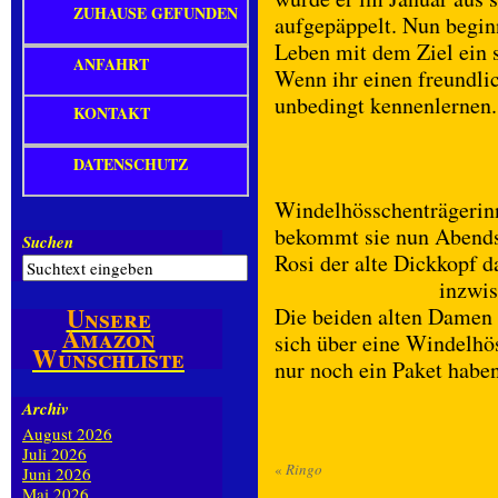
ZUHAUSE GEFUNDEN
aufgepäppelt. Nun begin
Leben mit dem Ziel ein 
ANFAHRT
Wenn ihr einen freundlic
unbedingt kennenlernen.
KONTAKT
DATENSCHUTZ
Windelhösschenträgerin
bekommt sie nun Abends 
Suchen
Rosi der alte Dickkopf d
inzwis
Unsere
Die beiden alten Damen 
Amazon
sich über eine Windelhö
Wunschliste
nur noch ein Paket haben
Archiv
August 2026
Juli 2026
«
Ringo
Juni 2026
Mai 2026