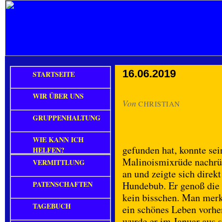
16.06.2019
STARTSEITE
WIR ÜBER UNS
Von
CHRISTIAN
GRUPPENHALTUNG
WIE KANN ICH
gefunden hat, konnte se
HELFEN?
Malinoismixrüde nachrü
VERMITTLUNG
an und zeigte sich direkt
PATENSCHAFTEN
Hundebub. Er genoß die 
kein bisschen. Man merkt
TAGEBUCH
ein schönes Leben vorher
wurde er im Januar aus s