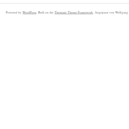
Powered by
WordPress
. Built on the
Thematic Theme Framework
. Angepasst von Wolfgang 