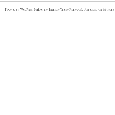
Powered by
WordPress
. Built on the
Thematic Theme Framework
. Angepasst von Wolfgang 