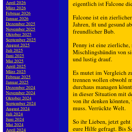
April 2026
eigentlich ist Falcone di
März 2026
Februar 2026
Falcone ist ein zierliche
Januar 2026
Jahren, fit und gesund a
Dezember 2025
November 2025
freundlicher Bub.
Oktober 2025
September 2025
Penny ist eine zierliche, 
August 2025
Juli 2025
Mischlingshündin von sie
Juni 2025
und lustig drauf.
Mai 2025
April 2025
März 2025
Es mutet im Vergleich z
Februar 2025
trennen wollen obwohl m
Januar 2025
durchaus managen könnte,
Dezember 2024
November 2024
in dieser Situation mit 
Oktober 2024
von ihr denken könnten,
September 2024
muss. Verrückte Welt.
August 2024
Juli 2024
Juni 2024
So ihr Lieben, jetzt geht
Mai 2024
eure Hilfe gefragt. Bis 
April 2024