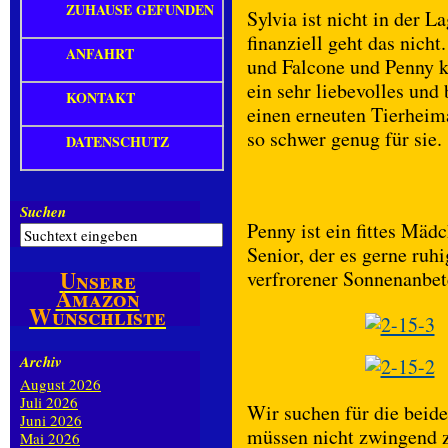
ZUHAUSE GEFUNDEN
Sylvia ist nicht in der L
finanziell geht das nich
ANFAHRT
und Falcone und Penny 
ein sehr liebevolles un
KONTAKT
einen erneuten Tierheima
so schwer genug für sie.
DATENSCHUTZ
Suchen
Penny ist ein fittes Mäd
Senior, der es gerne ruh
Unsere
verfrorener Sonnenanbete
Amazon
Wunschliste
Archiv
August 2026
Juli 2026
Wir suchen für die beide
Juni 2026
müssen nicht zwingend 
Mai 2026