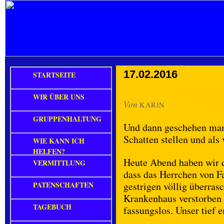
17.02.2016
STARTSEITE
WIR ÜBER UNS
Von
KARIN
GRUPPENHALTUNG
Und dann geschehen manc
Schatten stellen und als 
WIE KANN ICH
HELFEN?
Heute Abend haben wir d
VERMITTLUNG
dass das Herrchen von 
PATENSCHAFTEN
gestrigen völlig überr
Krankenhaus verstorben i
TAGEBUCH
fassungslos. Unser tief 