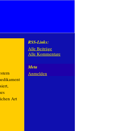
RSS-Links:
Alle Beiträge
Alle Kommentare
Meta
estern
Anmelden
lmedikament
siert,
ues
lichen Art