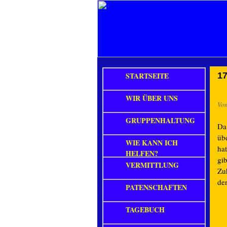
STARTSEITE
17
WIR ÜBER UNS
Vo
GRUPPENHALTUNG
Da
üb
WIE KANN ICH
ha
HELFEN?
gib
VERMITTLUNG
Zuh
de
PATENSCHAFTEN
TAGEBUCH