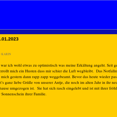
.01.2023
n
KARIN
 war ich wohl etwas zu optimistisch was meine Erkältung angeht. Seit g
errollt mich ein Husten dass mir schier die Luft wegbleibt. Das Notfal
t mich gestern dann rapp zapp weggebeamt. Bevor das heute wieder pas
t’s ganz liebe Grüße von unserer Antje, die noch im alten Jahr in ihr ne
ause umgezogen ist. Sie hat sich rasch eingelebt und ist mit ihrer fröh
r Sonnenschein ihrer Familie.