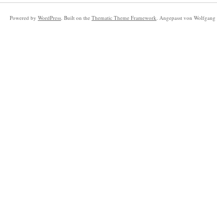
Powered by
WordPress
. Built on the
Thematic Theme Framework
. Angepasst von Wolfgang 