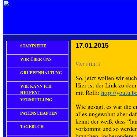
17.01.2015
STARTSEITE
WIR ÜBER UNS
Von
STEFFI
GRUPPENHALTUNG
So, jetzt wollen wir euch
Hier ist der Link zu dem
WIE KANN ICH
mit Rolli:
http://youtu
HELFEN?
VERMITTLUNG
Wie gesagt, es war die e
PATENSCHAFTEN
alles ungewohnt aber daf
kennt der weiß, dass “l
TAGEBUCH
vorkommt und so werden 
brauchen, insbesondere w