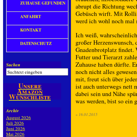
ZUHAUSE GEFUNDEN
abrupt die Richtung wech
Gebüsch wirft. Mit Roll
ANFAHRT
werd ich wohl noch mal
KONTAKT
Ich weiß, wahrscheinlich 
großer Herzenswunsch, d
DATENSCHUTZ
Gnadenbrotplatz findet. 
Futter und Tierarzt zahl
Zuhause haben dürfte. Er
Suchen
noch nicht alles gewesen
mit, freut sich über jede
Unsere
ist auch unterwegs nett
Amazon
dabei sein und Nähe spü
Wunschliste
was werden, bist so ein 
Archiv
«
16.01.2015
August 2026
Juli 2026
Juni 2026
Mai 2026