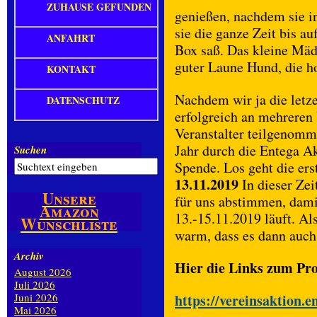
ZUHAUSE GEFUNDEN
genießen, nachdem sie i
sie die ganze Zeit bis a
ANFAHRT
Box saß. Das kleine Mäde
guter Laune Hund, die ho
KONTAKT
Nachdem wir ja die letz
DATENSCHUTZ
erfolgreich an mehreren
Veranstalter teilgenom
Jahr durch die Entega Ak
Suchen
Spende. Los geht die e
13.11.2019
In dieser Zei
Unsere
für uns abstimmen, dami
Amazon
13.-15.11.2019 läuft. Al
Wunschliste
warm, dass es dann auch 
Archiv
Hier die Links zum Pr
August 2026
Juli 2026
Juni 2026
https://vereinsaktion.e
Mai 2026