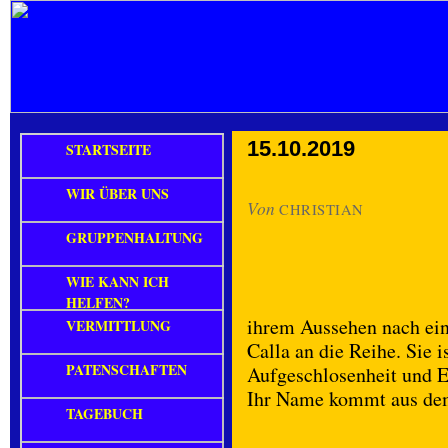
15.10.2019
STARTSEITE
WIR ÜBER UNS
Von
CHRISTIAN
GRUPPENHALTUNG
WIE KANN ICH
HELFEN?
ihrem Aussehen nach ei
VERMITTLUNG
Calla an die Reihe. Sie i
PATENSCHAFTEN
Aufgeschlosenheit und En
Ihr Name kommt aus dem
TAGEBUCH