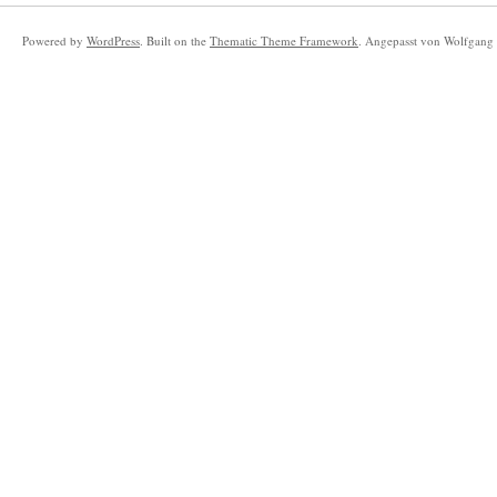
Powered by
WordPress
. Built on the
Thematic Theme Framework
. Angepasst von Wolfgang 