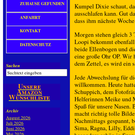
ZUHAUSE GEFUNDEN
Kumpel Dixie schaut, da
ausschlafen kann. Gut da
ANFAHRT
dass ihm nächste Woche 
KONTAKT
Morgen stehen gleich 3
Loopi bekommt ebenfall
DATENSCHUTZ
beide Ellenbogen und di
eine große Ohr OP. Wir 
dem Zettel, es wird ein 
Suchen
Jede Abwechslung für di
willkommen. Heute hatt
Unsere
Amazon
Schuppich, dem Fotofrä
Wunschliste
Helferinnen Meike und M
Spaß für unsere Nasen. B
Archiv
macht richtig tolle Bild
August 2026
Nachmittags gespannt, b
Juli 2026
Sima, Ragna, Lilly, Edd
Juni 2026
Mai 2026