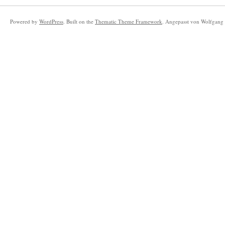
Powered by
WordPress
. Built on the
Thematic Theme Framework
. Angepasst von Wolfgang 