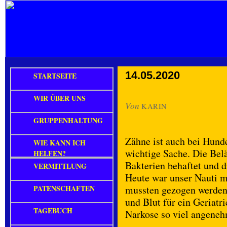
14.05.2020
STARTSEITE
WIR ÜBER UNS
Von
KARIN
GRUPPENHALTUNG
Zähne ist auch bei Hunde
WIE KANN ICH
wichtige Sache. Die Belä
HELFEN?
Bakterien behaftet und d
VERMITTLUNG
Heute war unser Nauti m
PATENSCHAFTEN
mussten gezogen werden
und Blut für ein Geriatr
TAGEBUCH
Narkose so viel angeneh