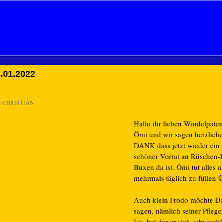
.01.2022
n
CHRISTIAN
Hallo ihr lieben Windelpate
Ömi und wir sagen herzlich
DANK dass jetzt wieder ein
schöner Vorrat an Rüschen-P
Buxen da ist. Ömi tut alles 
mehrmals täglich zu füllen 
Auch klein Frodo möchte D
sagen, nämlich seiner Pfle
Isa, bei der er sich sehr wohl