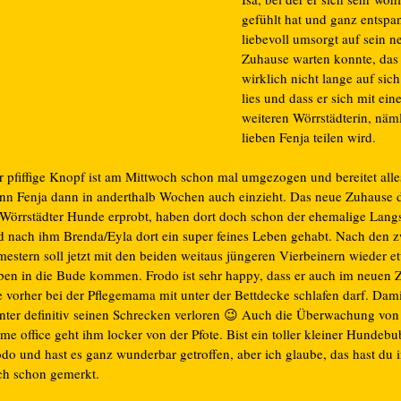
gefühlt hat und ganz entspa
liebevoll umsorgt auf sein n
Zuhause warten konnte, das
wirklich nicht lange auf sic
lies und dass er sich mit eine
weiteren Wörrstädterin, näm
lieben Fenja teilen wird.
r pfiffige Knopf ist am Mittwoch schon mal umgezogen und bereitet alle
nn Fenja dann in anderthalb Wochen auch einzieht. Das neue Zuhause 
t Wörrstädter Hunde erprobt, haben dort doch schon der ehemalige Lang
d nach ihm Brenda/Eyla dort ein super feines Leben gehabt. Nach den z
mestern soll jetzt mit den beiden weitaus jüngeren Vierbeinern wieder 
ben in die Bude kommen. Frodo ist sehr happy, dass er auch im neuen 
e vorher bei der Pflegemama mit unter der Bettdecke schlafen darf. Dami
nter definitiv seinen Schrecken verloren 😉 Auch die Überwachung von
e office geht ihm locker von der Pfote. Bist ein toller kleiner Hundebu
odo und hast es ganz wunderbar getroffen, aber ich glaube, das hast du
ch schon gemerkt.