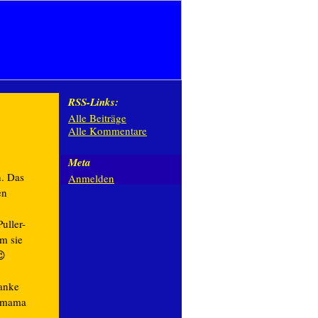
RSS-Links:
Alle Beiträge
Alle Kommentare
Meta
n. Das
Anmelden
en
uller-
um sie
😉
anke
gemama