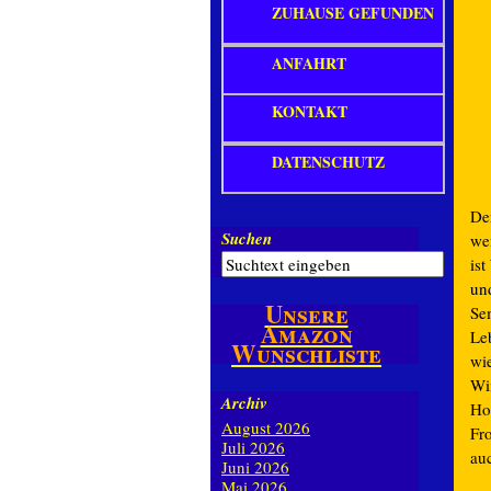
ZUHAUSE GEFUNDEN
ANFAHRT
KONTAKT
DATENSCHUTZ
De
Suchen
we
is
un
Unsere
Se
Amazon
Le
Wunschliste
wi
Wi
Archiv
Hom
August 2026
Fr
Juli 2026
au
Juni 2026
Mai 2026