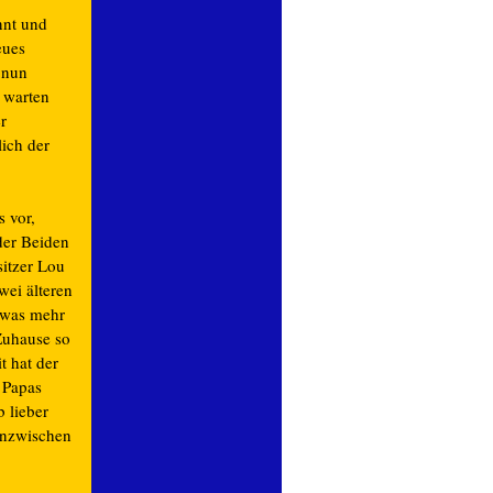
nnt und
eues
 nun
h warten
r
lich der
s vor,
der Beiden
sitzer Lou
wei älteren
etwas mehr
Zuhause so
t hat der
 Papas
b lieber
 inzwischen