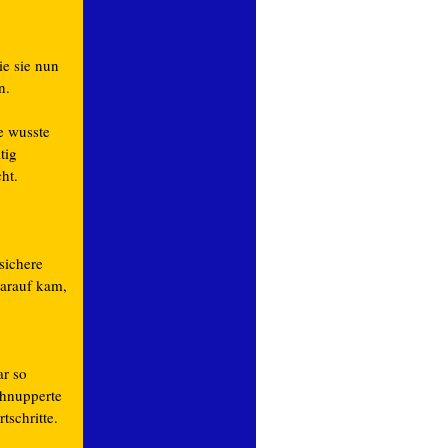
ie sie nun
n.
e wusste
tig
ht.
sichere
darauf kam,
ar so
chnupperte
schritte.