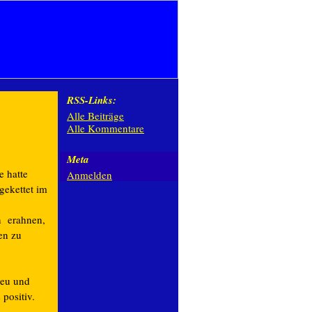
RSS-Links:
Alle Beiträge
Alle Kommentare
Meta
 hatte
Anmelden
gekettet im
n erahnen,
en zu
heu und
positiv.