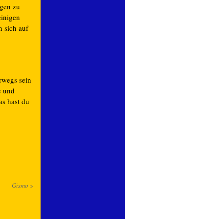
ogen zu
einigen
 sich auf
rwegs sein
e und
s hast du
Gismo
»