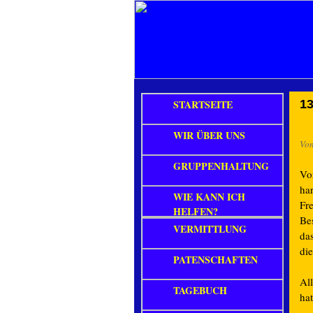
STARTSEITE
13
WIR ÜBER UNS
Vo
GRUPPENHALTUNG
Vo
har
WIE KANN ICH
Fre
HELFEN?
Be
VERMITTLUNG
da
die
PATENSCHAFTEN
Al
TAGEBUCH
ha