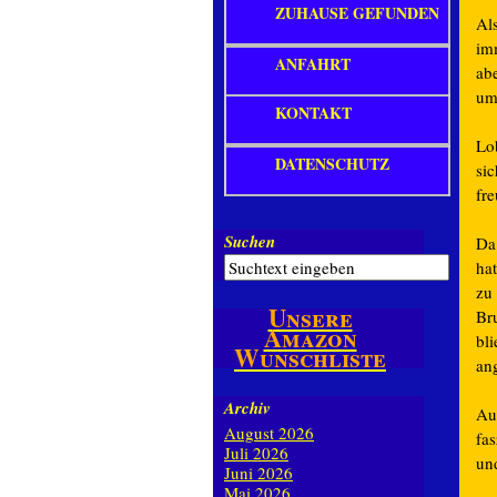
ZUHAUSE GEFUNDEN
Al
im
ANFAHRT
ab
um
KONTAKT
Lo
DATENSCHUTZ
sic
fr
Suchen
Da
hat
zu
Unsere
Br
Amazon
bli
Wunschliste
an
Archiv
Au
August 2026
fa
Juli 2026
un
Juni 2026
Mai 2026