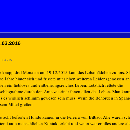
.03.2016
n
KARIN
r knapp drei Monaten am 19.12.2015 kam das Lobamädchen zu uns. Sie
te Jahre hinter sich und fristete mit sieben weiteren Leidensgenossen an
ien ein liebloses und entbehrungsreiches Leben. Letztlich rettete die
schlagnahme durch den Amtsveterinär ihnen allen das Leben. Man kan
ss es wirklich schlimm gewesen sein muss, wenn die Behörden in Spani
sem Mittel greifen.
le acht befreiten Hunde kamen in die Pererra von Bilbao. Alle waren sc
tten kaum menschlichen Kontakt erlebt und wenn war er alles andere als 