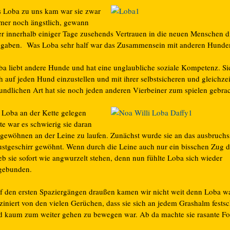
s Loba zu uns kam war sie zwar
mer noch ängstlich, gewann
er innerhalb einiger Tage zusehends Vertrauen in die neuen Menschen d
gaben. Was Loba sehr half war das Zusammensein mit anderen Hunde
ba liebt andere Hunde und hat eine unglaubliche soziale Kompetenz. Si
h auf jeden Hund einzustellen und mit ihrer selbstsicheren und gleichzei
eundlichen Art hat sie noch jeden anderen Vierbeiner zum spielen gebrac
 Loba an der Kette gelegen
te war es schwierig sie daran
 gewöhnen an der Leine zu laufen. Zunächst wurde sie an das ausbruchs
ustgeschirr gewöhnt. Wenn durch die Leine auch nur ein bisschen Zug 
eb sie sofort wie angwurzelt stehen, denn nun fühlte Loba sich wieder
gebunden.
f den ersten Spaziergängen draußen kamen wir nicht weit denn Loba w
sziniert von den vielen Gerüchen, dass sie sich an jedem Grashalm fests
d kaum zum weiter gehen zu bewegen war. Ab da machte sie rasante Fort