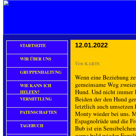
12.01.2022
STARTSEITE
WIR ÜBER UNS
Von
KARIN
GRUPPENHALTUNG
Wenn eine Beziehung zerb
gemeinsame Weg zweier
WIE KANN ICH
Hund. Und nicht immer lä
HELFEN?
Beiden der den Hund ger
VERMITTLUNG
letztlich auch umsetzen 
PATENSCHAFTEN
Monty wieder bei uns. Mo
Espagnolrüde und die Fr
TAGEBUCH
Bub ist ein Sensibelche
gerne bald wieder Famil