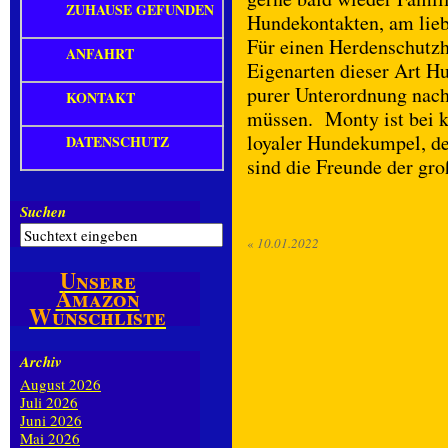
ZUHAUSE GEFUNDEN
Hundekontakten, am lie
Für einen Herdenschutzh
ANFAHRT
Eigenarten dieser Art Hu
purer Unterordnung nach
KONTAKT
müssen. Monty ist bei kl
loyaler Hundekumpel, de
DATENSCHUTZ
sind die Freunde der gr
Suchen
«
10.01.2022
Unsere
Amazon
Wunschliste
Archiv
August 2026
Juli 2026
Juni 2026
Mai 2026