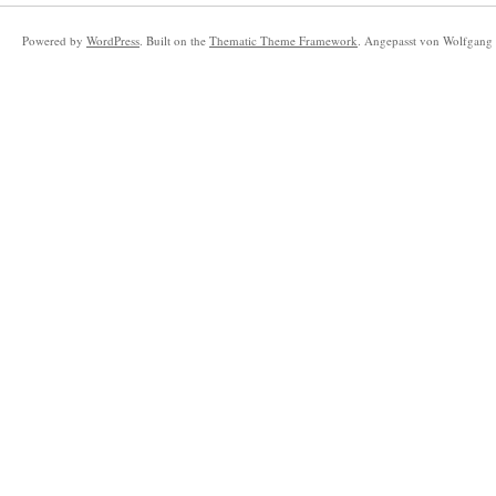
Powered by
WordPress
. Built on the
Thematic Theme Framework
. Angepasst von Wolfgang 