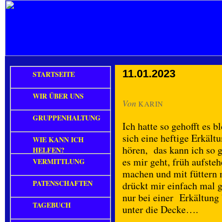
11.01.2023
STARTSEITE
WIR ÜBER UNS
Von
KARIN
GRUPPENHALTUNG
Ich hatte so gehofft es b
sich eine heftige Erkält
WIE KANN ICH
hören, das kann ich so 
HELFEN?
es mir geht, früh aufste
VERMITTLUNG
machen und mit füttern 
PATENSCHAFTEN
drückt mir einfach mal 
nur bei einer Erkältung 
TAGEBUCH
unter die Decke….