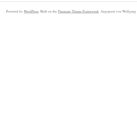
Powered by
WordPress
. Built on the
Thematic Theme Framework
. Angepasst von Wolfgang 