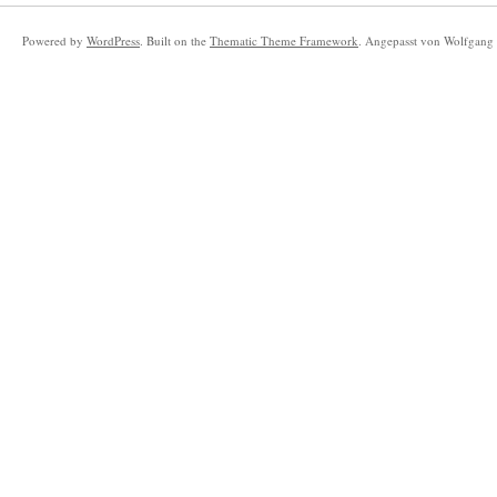
Powered by
WordPress
. Built on the
Thematic Theme Framework
. Angepasst von Wolfgang 