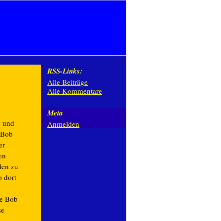
RSS-Links:
Alle Beiträge
Alle Kommentare
Meta
s und
Anmelden
. Bob
er
en
den zu
 dort
te Bob
se