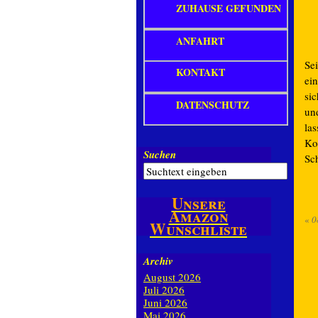
ZUHAUSE GEFUNDEN
ANFAHRT
Se
KONTAKT
ei
si
DATENSCHUTZ
un
la
Ko
Suchen
Sch
Unsere
Amazon
«
0
Wunschliste
Archiv
August 2026
Juli 2026
Juni 2026
Mai 2026