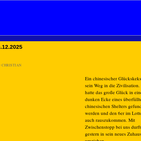
.12.2025
n
CHRISTIAN
Ein chinesischer Glückskek
sein Weg in die Zivilisation
hatte das große Glück in ein
dunken Ecke eines überfüllt
chinesischen Shelters gefun
werden und den 6er im Lotto
auch rauszukommen. Mit
Zwischenstopp bei uns durf
gestern in sein neues Zuhau
umziehen.