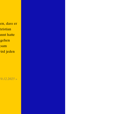
en, dass er
ristian
annt hatte
ngehen
ngsam
ird jeden
10.12.2025
»