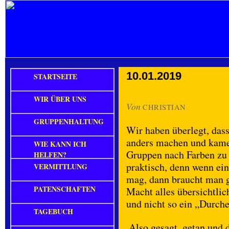
10.01.2019
STARTSEITE
WIR ÜBER UNS
Von
CHRISTIAN
GRUPPENHALTUNG
Wir haben überlegt, das
anders machen und kamen
WIE KANN ICH
Gruppen nach Farben zu s
HELFEN?
praktisch, denn wenn ei
VERMITTLUNG
mag, dann braucht man ga
PATENSCHAFTEN
Macht alles übersichtlic
und nicht so ein „Durch
TAGEBUCH
Also gesagt, getan und 