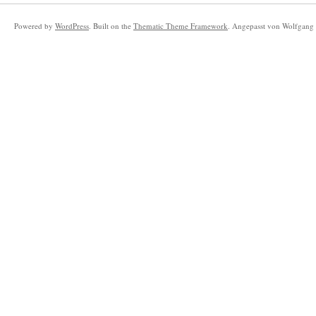
Powered by
WordPress
. Built on the
Thematic Theme Framework
. Angepasst von Wolfgang 