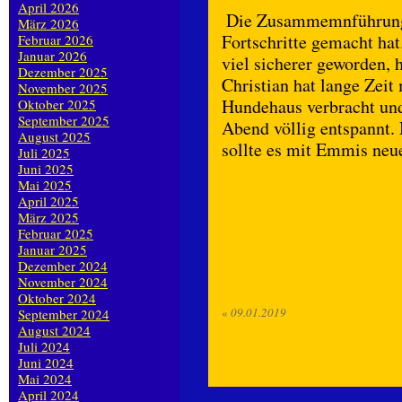
April 2026
Die Zusammemnführung h
März 2026
Fortschritte gemacht hat
Februar 2026
Januar 2026
viel sicherer geworden, h
Dezember 2025
Christian hat lange Zeit
November 2025
Hundehaus verbracht und 
Oktober 2025
September 2025
Abend völlig entspannt. 
August 2025
sollte es mit Emmis n
Juli 2025
Juni 2025
Mai 2025
April 2025
März 2025
Februar 2025
Januar 2025
Dezember 2024
November 2024
Oktober 2024
«
09.01.2019
September 2024
August 2024
Juli 2024
Juni 2024
Mai 2024
April 2024