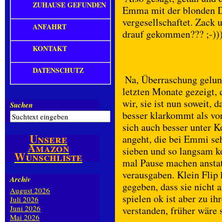
ZUHAUSE GEFUNDEN
Emma mit der blonden Du
vergesellschaftet. Zack 
ANFAHRT
drauf gekommen??? ;-))
KONTAKT
DATENSCHUTZ
Na, Überraschung gelun
letzten Monate gezeigt, d
wir, sie ist nun soweit,
Suchen
besser klarkommt als vor
sich auch besser unter 
Unsere
angeht, die bei Emmi se
Amazon
sieben und so langsam k
Wunschliste
mal Pause machen anstat
verausgaben. Klein Flip 
Archiv
gegeben, dass sie nicht
August 2026
spielen ok ist aber zu 
Juli 2026
Juni 2026
verstanden, früher wäre 
Mai 2026