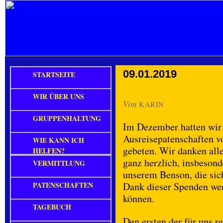
09.01.2019
STARTSEITE
WIR ÜBER UNS
Von
KARIN
GRUPPENHALTUNG
Im Dezember hatten wir
Ausreisepatenschaften v
WIE KANN ICH
gebeten. Wir danken alle
HELFEN?
ganz herzlich, insbesond
VERMITTLUNG
unserem Benson, die sic
PATENSCHAFTEN
Dank dieser Spenden we
können.
TAGEBUCH
Den ersten der für uns r