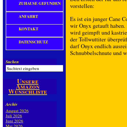
ZUHAUSE GEFUNDEN
vorstellen:
ANFAHRT
Es ist ein junger Cane C
wir Onyx getauft haben. 
KONTAKT
wird geimpft und kastri
der Tollwuttiter überprü
DATENSCHUTZ
darf Onyx endlich ausrei
Schnubbelschnute und w
Suchen
Unsere
Amazon
Wunschliste
Archiv
August 2026
Juli 2026
Juni 2026
Mai 2026