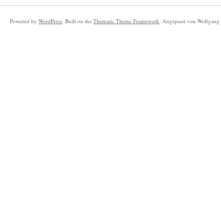
Powered by
WordPress
. Built on the
Thematic Theme Framework
. Angepasst von Wolfgang 