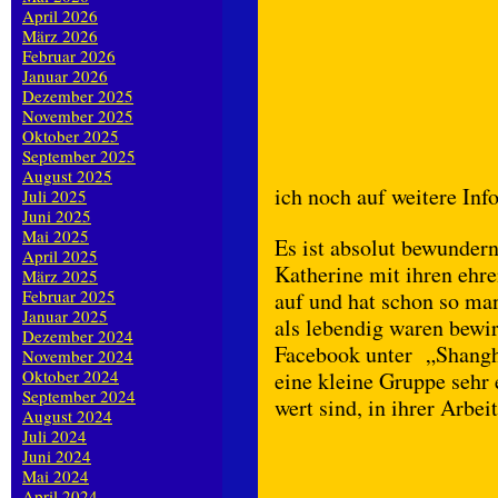
April 2026
März 2026
Februar 2026
Januar 2026
Dezember 2025
November 2025
Oktober 2025
September 2025
August 2025
ich noch auf weitere Info
Juli 2025
Juni 2025
Mai 2025
Es ist absolut bewundern
April 2025
Katherine mit ihren ehre
März 2025
Februar 2025
auf und hat schon so ma
Januar 2025
als lebendig waren bewi
Dezember 2024
Facebook unter „Shangha
November 2024
Oktober 2024
eine kleine Gruppe sehr 
September 2024
wert sind, in ihrer Arbei
August 2024
Juli 2024
Juni 2024
Mai 2024
April 2024