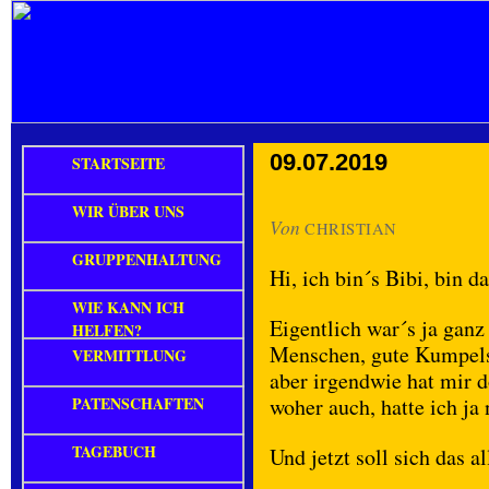
09.07.2019
STARTSEITE
WIR ÜBER UNS
Von
CHRISTIAN
GRUPPENHALTUNG
Hi, ich bin´s Bibi, bin 
WIE KANN ICH
Eigentlich war´s ja ganz
HELFEN?
Menschen, gute Kumpels
VERMITTLUNG
aber irgendwie hat mir 
PATENSCHAFTEN
woher auch, hatte ich ja 
TAGEBUCH
Und jetzt soll sich das a