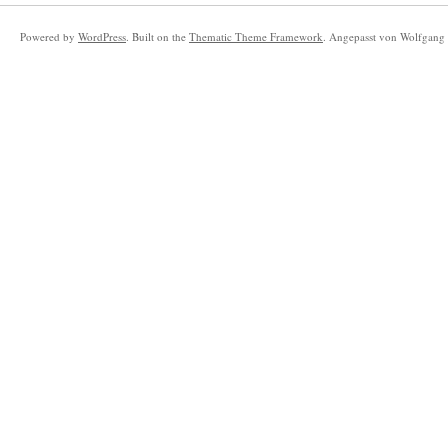
Powered by
WordPress
. Built on the
Thematic Theme Framework
. Angepasst von Wolfgang 