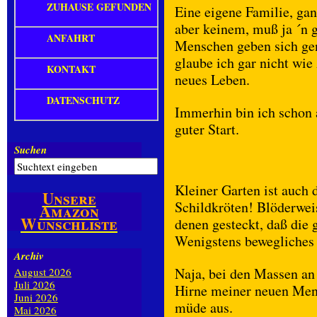
ZUHAUSE GEFUNDEN
Eine eigene Familie, ganz
aber keinem, muß ja ´n 
ANFAHRT
Menschen geben sich gen
glaube ich gar nicht wie
KONTAKT
neues Leben.
DATENSCHUTZ
Immerhin bin ich schon 
guter Start.
Suchen
Kleiner Garten ist auch 
Unsere
Schildkröten! Blöderweis
Amazon
Wunschliste
denen gesteckt, daß die 
Wenigstens bewegliches 
Archiv
Naja, bei den Massen an
August 2026
Juli 2026
Hirne meiner neuen Mens
Juni 2026
müde aus.
Mai 2026