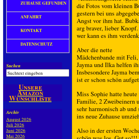
ZUHAUSE GEFUNDEN
die Fotos vom kleinen 
gestern bei uns abgegebe
ANFAHRT
Angst vor ihm hat. Bubka
arg braver, lieber Knopf
KONTAKT
wer kann es ihm verdenk
DATENSCHUTZ
Aber die nette
Mädchenbande mit Feli,
Jayma und Ilka helfen i
Suchen
Insbesondere Jayma bem
ist er schon schön aufg
Unsere
Amazon
Miss Sophie hatte heute
Wunschliste
Familie, 2 Zweibeinern u
sehr harmonisch ab und 
Archiv
ins neue Zuhause umzie
August 2026
Juli 2026
Also in der ersten Woch
Juni 2026
Mai 2026
schön was los. Gut so!!!