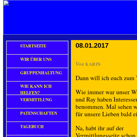
08.01.2017
STARTSEITE
WIR ÜBER UNS
Von
KARIN
GRUPPENHALTUNG
Dann will ich euch zum
WIE KANN ICH
Wie immer war unser Woc
HELFEN?
und Ray haben Interessen
VERMITTLUNG
benommen. Mal sehen wi
PATENSCHAFTEN
für unsere Lieben bald e
TAGEBUCH
Na, habt ihr auf der
Vermittlungsseite schon