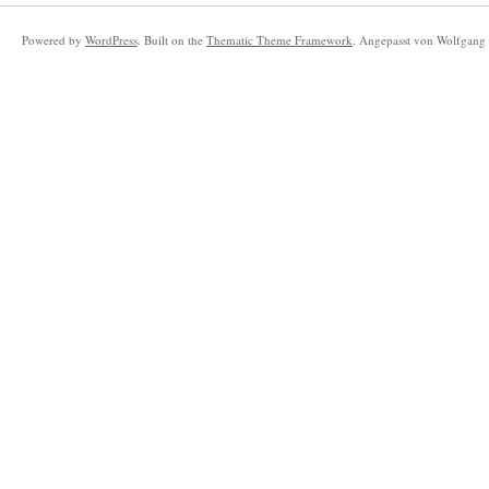
Powered by
WordPress
. Built on the
Thematic Theme Framework
. Angepasst von Wolfgang 