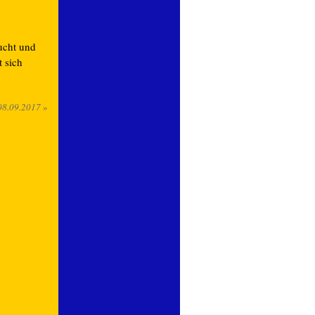
sucht und
t sich
08.09.2017
»