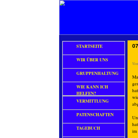
STARTSEITE
07
WIR ÜBER UNS
Vo
GRUPPENHALTUNG
Ma
gen
WIE KANN ICH
ha
HELFEN?
wi
VERMITTLUNG
ab
PATENSCHAFTEN
Un
hat
TAGEBUCH
im