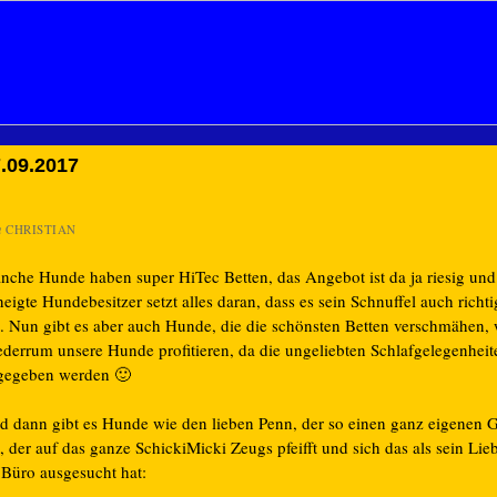
.09.2017
n
CHRISTIAN
nche Hunde haben super HiTec Betten, das Angebot ist da ja riesig und
eigte Hundebesitzer setzt alles daran, dass es sein Schnuffel auch rich
t. Nun gibt es aber auch Hunde, die die schönsten Betten verschmähen,
ederrum unsere Hunde profitieren, da die ungeliebten Schlafgelegenheit
gegeben werden 🙂
d dann gibt es Hunde wie den lieben Penn, der so einen ganz eigenen
, der auf das ganze SchickiMicki Zeugs pfeifft und sich das als sein Lieb
 Büro ausgesucht hat: