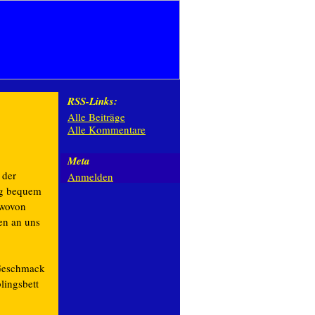
RSS-Links:
Alle Beiträge
Alle Kommentare
Meta
 der
Anmelden
tig bequem
 wovon
en an uns
 Geschmack
lingsbett