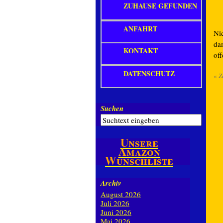
ZUHAUSE GEFUNDEN
ANFAHRT
Nic
dam
KONTAKT
off
DATENSCHUTZ
«
Z
Suchen
Unsere
Amazon
Wunschliste
Archiv
August 2026
Juli 2026
Juni 2026
Mai 2026