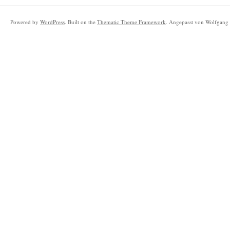
Powered by
WordPress
. Built on the
Thematic Theme Framework
. Angepasst von Wolfgang 