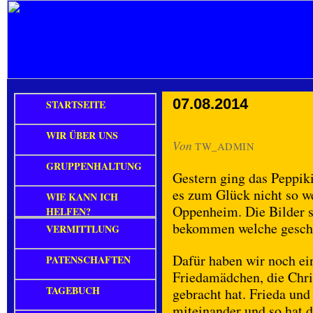
07.08.2014
STARTSEITE
WIR ÜBER UNS
Von
TW_ADMIN
GRUPPENHALTUNG
Gestern ging das Peppik
es zum Glück nicht so w
WIE KANN ICH
Oppenheim. Die Bilder si
HELFEN?
bekommen welche geschi
VERMITTLUNG
Dafür haben wir noch ei
PATENSCHAFTEN
Friedamädchen, die Chr
TAGEBUCH
gebracht hat. Frieda un
miteinander und so hat 