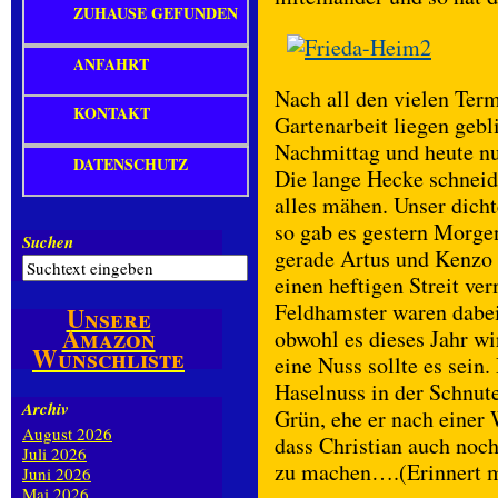
ZUHAUSE GEFUNDEN
ANFAHRT
Nach all den vielen Ter
KONTAKT
Gartenarbeit liegen gebl
Nachmittag und heute nu
DATENSCHUTZ
Die lange Hecke schneid
alles mähen. Unser dicht
so gab es gestern Morgen
Suchen
gerade Artus und Kenzo g
einen heftigen Streit ve
Feldhamster waren dabei
Unsere
Amazon
obwohl es dieses Jahr wi
Wunschliste
eine Nuss sollte es sein
Haselnuss in der Schnute
Archiv
Grün, ehe er nach einer 
August 2026
dass Christian auch noch
Juli 2026
zu machen….(Erinnert m
Juni 2026
Mai 2026