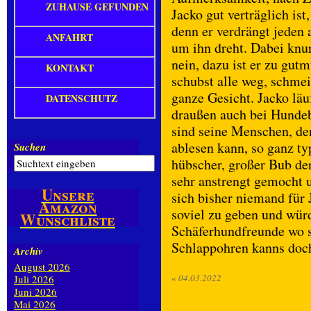
ZUHAUSE GEFUNDEN
Jacko gut verträglich ist
denn er verdrängt jeden 
ANFAHRT
um ihn dreht. Dabei knu
nein, dazu ist er zu gut
KONTAKT
schubst alle weg, schmei
ganze Gesicht. Jacko läu
DATENSCHUTZ
draußen auch bei Hunde
sind seine Menschen, d
ablesen kann, so ganz ty
Suchen
hübscher, großer Bub de
sehr anstrengt gemocht u
Unsere
sich bisher niemand für 
Amazon
soviel zu geben und würd
Wunschliste
Schäferhundfreunde wo s
Schlappohren kanns doch 
Archiv
August 2026
«
04.03.2022
Juli 2026
Juni 2026
Mai 2026