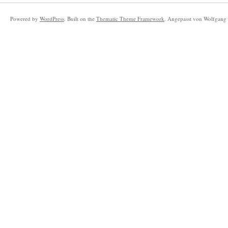
Powered by
WordPress
. Built on the
Thematic Theme Framework
. Angepasst von Wolfgang 