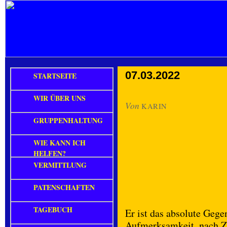
07.03.2022
STARTSEITE
WIR ÜBER UNS
Von
KARIN
GRUPPENHALTUNG
WIE KANN ICH
HELFEN?
VERMITTLUNG
PATENSCHAFTEN
TAGEBUCH
Er ist das absolute Gegen
Aufmerksamkeit, nach Z