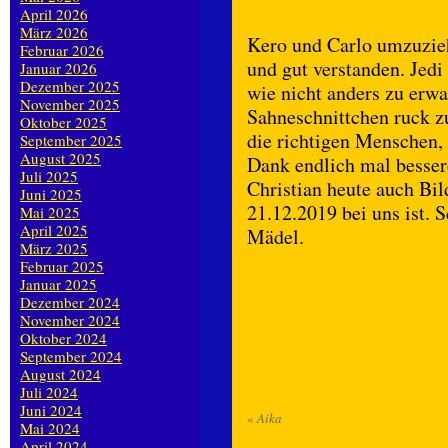
April 2026
März 2026
Kero und Carlo umzuzieh
Februar 2026
und gut verstanden. Jedi
Januar 2026
Dezember 2025
wie nicht anders zu erwa
November 2025
Sahneschnittchen ruck z
Oktober 2025
die richtigen Menschen,
September 2025
August 2025
Dank endlich mal besse
Juli 2025
Christian heute auch Bil
Juni 2025
21.12.2019 bei uns ist. 
Mai 2025
April 2025
Mädel.
März 2025
Februar 2025
Januar 2025
Dezember 2024
November 2024
Oktober 2024
September 2024
August 2024
Juli 2024
Juni 2024
«
Aika
Mai 2024
April 2024