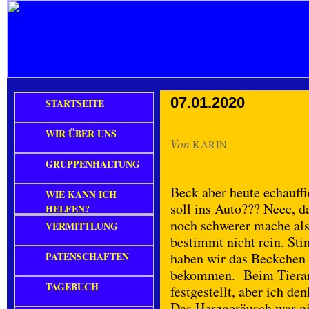
07.01.2020
STARTSEITE
WIR ÜBER UNS
Von
KARIN
GRUPPENHALTUNG
Beck aber heute echauffi
WIE KANN ICH
soll ins Auto??? Neee, d
HELFEN?
noch schwerer mache al
VERMITTLUNG
bestimmt nicht rein. Sti
PATENSCHAFTEN
haben wir das Beckchen
bekommen. Beim Tierarz
TAGEBUCH
festgestellt, aber ich de
Das Herzgeräusch war ni