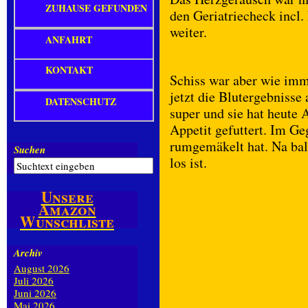
ZUHAUSE GEFUNDEN
den Geriatriecheck incl
weiter.
ANFAHRT
KONTAKT
Schiss war aber wie imm
jetzt die Blutergebnisse 
DATENSCHUTZ
super und sie hat heute
Appetit gefuttert. Im G
rumgemäkelt hat. Na bal
Suchen
los ist.
Unsere
Amazon
Wunschliste
Archiv
August 2026
Juli 2026
Juni 2026
Mai 2026