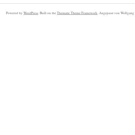
Powered by
WordPress
. Built on the
Thematic Theme Framework
. Angepasst von Wolfgang 