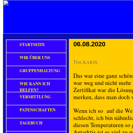
06.08.2020
STARTSEITE
WIR ÜBER UNS
Von
KARIN
GRUPPENHALTUNG
Das war eine ganz schö
war weg und nicht mehr 
WIE KANN ICH
Zertifikat war die Lösun
HELFEN?
merken, dass man doch v
VERMITTLUNG
PATENSCHAFTEN
Wenn ich so auf die Wet
schlecht, ich bin nähmli
TAGEBUCH
diesen Temperaturen so g
Antarktis ist es viel zu 