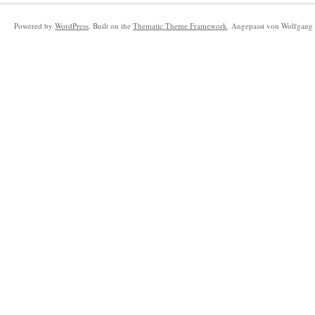
Powered by
WordPress
. Built on the
Thematic Theme Framework
. Angepasst von Wolfgang 