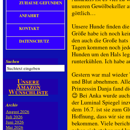
ZUHAUSE GEFUNDEN
unseren Gewölbekeller a
göttlich…
ANFAHRT
Unsere Hunde finden die
KONTAKT
Größe habe ich noch kei
den auch die Große hats 
DATENSCHUTZ
Tagen kommen noch jede
Hunden um den Hals leg
runterkühlen. Ich habe a
Suchen
Gestern war mal wieder 
Unsere
und Blut abnehmen. Alle 
Amazon
Prinzessin Danja fand d
Wunschliste
😉 Bei Anka wurde auch
der Luminal Spiegel inz
Archiv
dem 16.7. ist sie zum Gl
August 2026
Hoffnung, dass wir sie 
Juli 2026
Juni 2026
bekommen. Viele bericht
Mai 2026