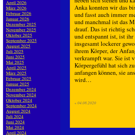
neben sich stehen und 
April 2026
Anka konnten wir das bis
März 2026
Februar 2026
und fasst auch immer meh
Januar 2026
und manchmal ist das Mä
Dezember 2025
drauf. Das ist richtig sc
November 2025
Oktober 2025
und entspannt ist, ist ih
September 2025
insgesamt lockerer gewo
August 2025
ihrem Körper, der Anfan
Juli 2025
Juni 2025
verkrampft war. Sie ist 
Mai 2025
Körpergefühl hat sich zu
April 2025
anfangen können, sie an
März 2025
Februar 2025
wird…
Januar 2025
Dezember 2024
November 2024
Oktober 2024
«
04.08.2020
September 2024
August 2024
Juli 2024
Juni 2024
Mai 2024
April 2024