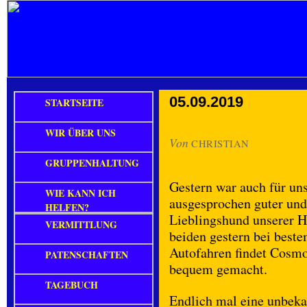
05.09.2019
STARTSEITE
WIR ÜBER UNS
Von
CHRISTIAN
GRUPPENHALTUNG
Gestern war auch für un
WIE KANN ICH
ausgesprochen guter und
HELFEN?
Lieblingshund unserer H
VERMITTLUNG
beiden gestern bei best
Autofahren findet Cosmo
PATENSCHAFTEN
bequem gemacht.
TAGEBUCH
Endlich mal eine unbek