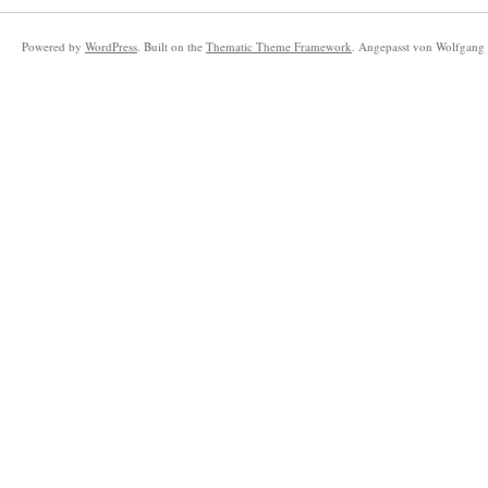
Powered by
WordPress
. Built on the
Thematic Theme Framework
. Angepasst von Wolfgang 